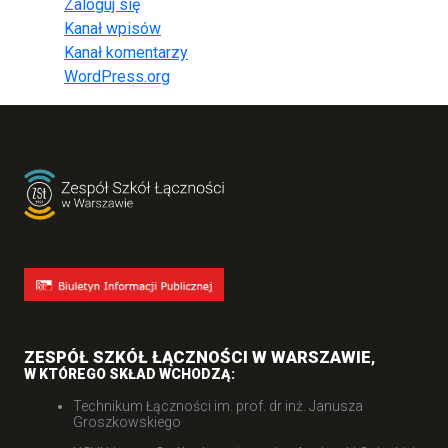
Zaloguj się
Kanał wpisów
Kanał komentarzy
WordPress.org
ZESPÓŁ SZKÓŁ ŁĄCZNOŚCI W WARSZAWIE
,
W KTÓREGO SKŁAD WCHODZĄ:
Technikum Łączności im. prof. dr inż. Janusza
Groszkowskiego