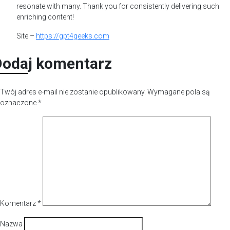
resonate with many. Thank you for consistently delivering such
enriching content!
Site –
https://gpt4geeks.com
Dodaj komentarz
Twój adres e-mail nie zostanie opublikowany.
Wymagane pola są
oznaczone
*
Komentarz
*
Nazwa