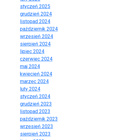
styczeń 2025
grudzień 2024
listopad 2024
październik 2024
wrzesień 2024
sierpień 2024
lipiec 2024
czerwiec 2024
maj 2024
kwiecień 2024
marzec 2024
luty 2024
styczeń 2024
grudzień 2023
listopad 2023
październik 2023
wrzesień 2023
sierpień 2023