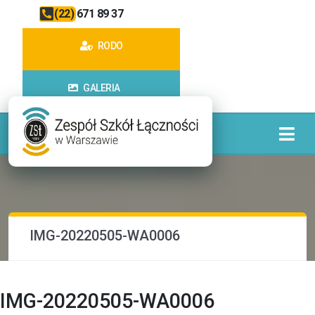
(22) 671 89 37
RODO
GALERIA
IMG-20220505-WA0006
IMG-20220505-WA0006