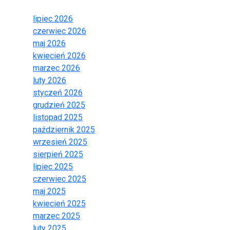
lipiec 2026
czerwiec 2026
maj 2026
kwiecień 2026
marzec 2026
luty 2026
styczeń 2026
grudzień 2025
listopad 2025
październik 2025
wrzesień 2025
sierpień 2025
lipiec 2025
czerwiec 2025
maj 2025
kwiecień 2025
marzec 2025
luty 2025