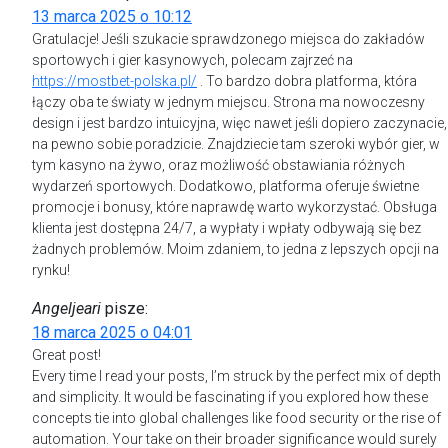
13 marca 2025 o 10:12
Gratulacje! Jeśli szukacie sprawdzonego miejsca do zakładów
sportowych i gier kasynowych, polecam zajrzeć na
https://mostbet-polska.pl/
. To bardzo dobra platforma, która
łączy oba te światy w jednym miejscu. Strona ma nowoczesny
design i jest bardzo intuicyjna, więc nawet jeśli dopiero zaczynacie,
na pewno sobie poradzicie. Znajdziecie tam szeroki wybór gier, w
tym kasyno na żywo, oraz możliwość obstawiania różnych
wydarzeń sportowych. Dodatkowo, platforma oferuje świetne
promocje i bonusy, które naprawdę warto wykorzystać. Obsługa
klienta jest dostępna 24/7, a wypłaty i wpłaty odbywają się bez
żadnych problemów. Moim zdaniem, to jedna z lepszych opcji na
rynku!
Angeljeari
pisze:
18 marca 2025 o 04:01
Great post!
Every time I read your posts, I’m struck by the perfect mix of depth
and simplicity. It would be fascinating if you explored how these
concepts tie into global challenges like food security or the rise of
automation. Your take on their broader significance would surely