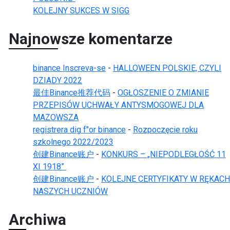
KOLEJNY SUKCES W SIGG
Najnowsze komentarze
binance Inscreva-se
-
HALLOWEEN POLSKIE, CZYLI
DZIADY 2022
最佳Binance推荐代码
-
OGŁOSZENIE O ZMIANIE
PRZEPISÓW UCHWAŁY ANTYSMOGOWEJ DLA
MAZOWSZA
registrera dig f"or binance
-
Rozpoczęcie roku
szkolnego 2022/2023
创建Binance账户
-
KONKURS – „NIEPODLEGŁOŚĆ 11
XI 1918”
创建Binance账户
-
KOLEJNE CERTYFIKATY W RĘKACH
NASZYCH UCZNIÓW
Archiwa