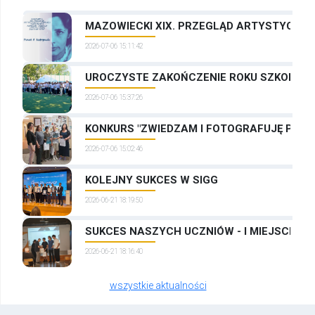
MAZOWIECKI XIX. PRZEGLĄD ARTYSTYCZNYC
2026-07-06 15:11:42
UROCZYSTE ZAKOŃCZENIE ROKU SZKOLNEG
2026-07-06 15:37:26
KONKURS "ZWIEDZAM I FOTOGRAFUJĘ PRAG
2026-07-06 15:02:46
KOLEJNY SUKCES W SIGG
2026-06-21 18:19:50
SUKCES NASZYCH UCZNIÓW - I MIEJSCE W
2026-06-21 18:16:40
wszystkie aktualności