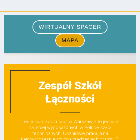
Zespół Szkół
Łączności
Technikum Łączności w Warszawie to jedna z
najlepiej wyposażonych w Polsce szkół
technicznych. Uczniowie pracują na
najnowocześniejszych urządzeniach branży IT.