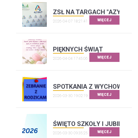
ZSŁ NA TARGACH "AZYMUT 
WIĘCEJ
2026-04-07 18:21:41
PIĘKNYCH ŚWIĄT
WIĘCEJ
2026-04-04 17:45:06
SPOTKANIA Z WYCHOWAWC
WIĘCEJ
2026-03-30 19:02:19
ŚWIĘTO SZKOŁY I JUBILEUSZ
WIĘCEJ
2026-03-30 09:35:25