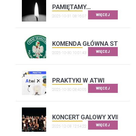
PAMIĘTAMY...
WIĘCEJ
2025-10-31 08:16:07
KOMENDA GŁÓWNA STRAŻY 
WIĘCEJ
2025-10-30 10:01:43
PRAKTYKI W ATWI
WIĘCEJ
2025-10-30 08:40:05
KONCERT GALOWY XVIII PRZEG
WIĘCEJ
2025-12-08 12:54:22