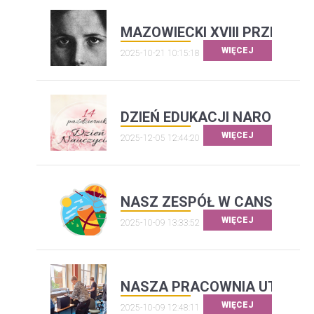
MAZOWIECKI XVIII PRZEGLĄD
WIĘCEJ
2025-10-21 10:15:18
DZIEŃ EDUKACJI NARODOWE
WIĘCEJ
2025-12-05 12:44:20
NASZ ZESPÓŁ W CANSAT 20
WIĘCEJ
2025-10-09 13:33:52
NASZA PRACOWNIA UTK
WIĘCEJ
2025-10-09 12:48:11