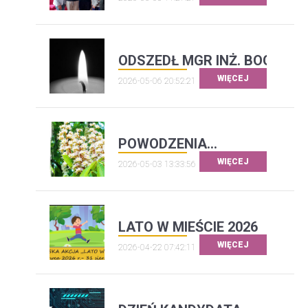
ODSZEDŁ MGR INŻ. BOGDAN 
WIĘCEJ
2026-05-06 20:52:21
POWODZENIA...
WIĘCEJ
2026-05-03 13:33:56
LATO W MIEŚCIE 2026
WIĘCEJ
2026-04-22 07:42:11