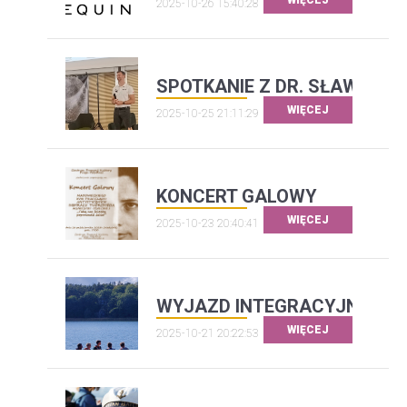
WIĘCEJ
2025-10-26 15:40:28
SPOTKANIE Z DR. SŁAWOSZ
WIĘCEJ
2025-10-25 21:11:29
KONCERT GALOWY
WIĘCEJ
2025-10-23 20:40:41
WYJAZD INTEGRACYJNY
WIĘCEJ
2025-10-21 20:22:53