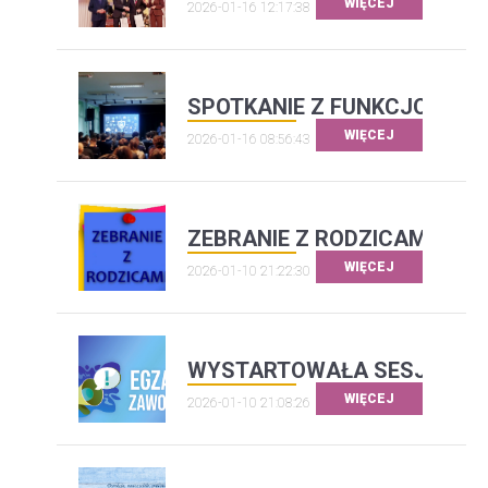
WIĘCEJ
2026-01-16 12:17:38
SPOTKANIE Z FUNKCJONARIU
WIĘCEJ
2026-01-16 08:56:43
ZEBRANIE Z RODZICAMI
WIĘCEJ
2026-01-10 21:22:30
WYSTARTOWAŁA SESJA ZI
WIĘCEJ
2026-01-10 21:08:26