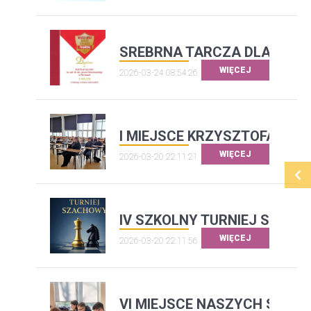
SREBRNA TARCZA DLA TECH
WIĘCEJ
2026-03-24 08:54:26
I MIEJSCE KRZYSZTOFA
WIĘCEJ
2026-03-20 22:11:21
IV SZKOLNY TURNIEJ SZAC
WIĘCEJ
2026-03-20 22:11:56
VI MIEJSCE NASZYCH SZAC