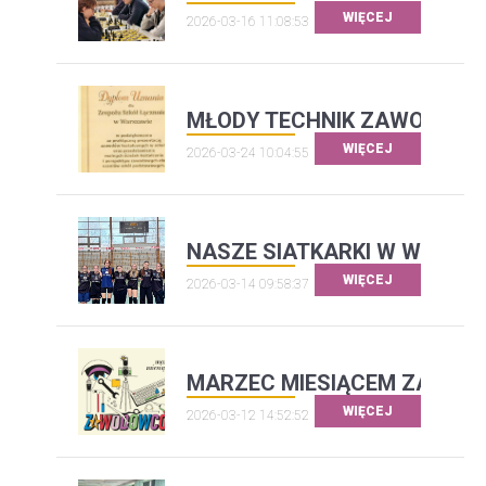
WIĘCEJ
2026-03-16 11:08:53
MŁODY TECHNIK ZAWODOWI
WIĘCEJ
2026-03-24 10:04:55
NASZE SIATKARKI W WOM
WIĘCEJ
2026-03-14 09:58:37
MARZEC MIESIĄCEM ZAWO
WIĘCEJ
2026-03-12 14:52:52