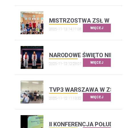
MISTRZOSTWA ZSŁ W BADM
WIĘCEJ
2025-11-13 14:11:08
NARODOWE ŚWIĘTO NIEPODL
WIĘCEJ
2025-11-12 12:23:07
TVP3 WARSZAWA W ZSŁ
WIĘCEJ
2025-11-12 11:13:32
II KONFERENCJA POŁUDNIO