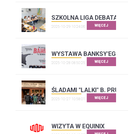
SZKOLNA LIGA DEBATANCKA
WIĘCEJ
2025-10-29 10:24:06
WYSTAWA BANKSY'EGO
WIĘCEJ
2025-10-28 08:50:25
ŚLADAMI "LALKI" B. PRUSA
WIĘCEJ
2025-10-27 10:58:01
WIZYTA W EQUINIX