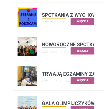
SPOTKANIA Z WYCHOWAWC
WIĘCEJ
2026-02-06 14:30:46
NOWOROCZNE SPOTKANIE S
WIĘCEJ
2026-02-06 11:18:30
TRWAJĄ EGZAMINY ZAWOD
WIĘCEJ
2026-01-16 12:15:47
GALA OLIMPIJCZYKÓW ZA