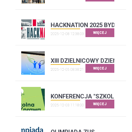
HACKNATION 2025 BYDGOSZ
WIĘCEJ
2025-12-08 12:38:03
XIII DZIELNICOWY DZIEŃ WO
WIĘCEJ
2025-12-05 08:38:21
KONFERENCJA "SZKOLNA WY
WIĘCEJ
2025-12-03 11:18:00