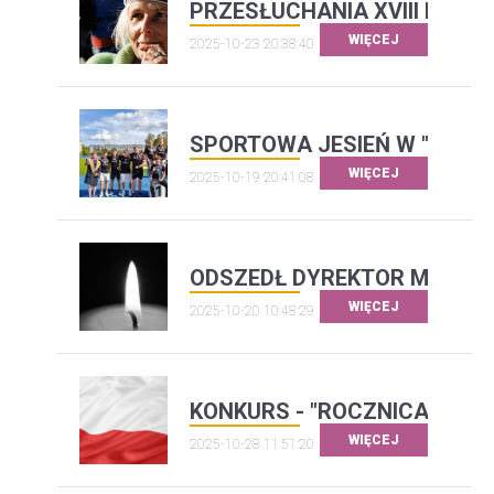
PRZESŁUCHANIA XVIII MAZ
WIĘCEJ
2025-10-23 20:38:40
SPORTOWA JESIEŃ W "ŁĄCZ
WIĘCEJ
2025-10-19 20:41:08
ODSZEDŁ DYREKTOR MGR AL
WIĘCEJ
2025-10-20 10:48:29
KONKURS - "ROCZNICA ODZYS
WIĘCEJ
2025-10-28 11:51:20