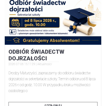
ODBIÓR ŚWIADECTW
DOJRZAŁOŚCI
2026-07-06 15:11:29 |
Aktualności
Drodzy Maturzyści, zapraszamy do odbioru świadectw
dojrzałości w sekretariacie szkoły. Termin odbioru:od 8 lipca
2026 r. od godz. 10.00 W przypadku braku możliwości
osobistego o
CZYTAJ DALEJ