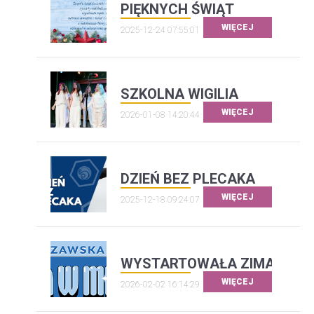
PIĘKNYCH ŚWIĄT
WIĘCEJ
2025-12-24 07:55:01
SZKOLNA WIGILIA
WIĘCEJ
2026-01-08 14:20:44
DZIEŃ BEZ PLECAKA
WIĘCEJ
2025-12-18 09:24:07
WYSTARTOWAŁA ZIMA W MIE
WIĘCEJ
2026-02-02 16:14:29