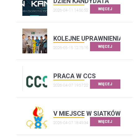
DZIEŃ KANDYDATA
WIĘCEJ
2026-04-11 14:50:52
KOLEJNE UPRAWNIENIA ELE
WIĘCEJ
2026-05-15 12:15:16
PRACA W CCS
WIĘCEJ
2026-04-07 19:57:22
V MIEJSCE W SIATKÓWCE
WIĘCEJ
2026-04-07 18:49:34