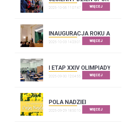
WIĘCEJ
2025-10-06 11:07:47
INAUGURACJA ROKU AKADEM
WIĘCEJ
2025-10-03 14:23:01
I ETAP XXIV OLIMPIADY LI
WIĘCEJ
2025-09-30 12:04:55
POLA NADZIEI
WIĘCEJ
2025-09-29 18:50:10