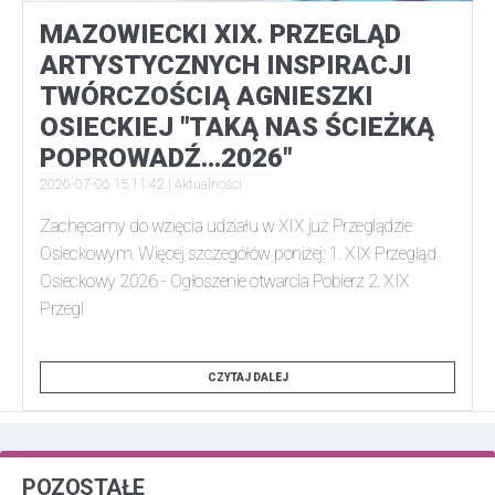
MAZOWIECKI XIX. PRZEGLĄD
ARTYSTYCZNYCH INSPIRACJI
TWÓRCZOŚCIĄ AGNIESZKI
OSIECKIEJ "TAKĄ NAS ŚCIEŻKĄ
POPROWADŹ...2026"
2026-07-06 15:11:42 |
Aktualności
Zachęcamy do wzięcia udziału w XIX już Przeglądzie
Osieckowym. Więcej szczegółów poniżej: 1. XIX Przegląd
Osieckowy 2026 - Ogłoszenie otwarcia Pobierz 2. XIX
Przegl
CZYTAJ DALEJ
POZOSTAŁE