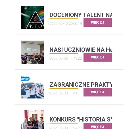
DOCENIONY TALENT NASZEG
WIĘCEJ
2026-05-10 20:06:19
NASI UCZNIOWIE NA HackCarp
WIĘCEJ
2026-05-08 14:49:22
ZAGRANICZNE PRAKTYKI W 
WIĘCEJ
2026-05-08 11:41:17
KONKURS "HISTORIA SYST
WIĘCEJ
2026-05-08 11:27:27