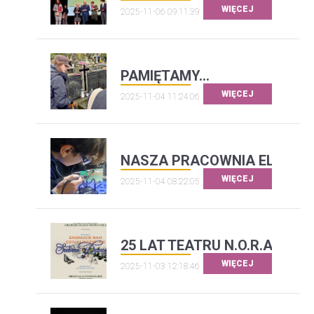
WIĘCEJ
2025-11-06 09:11:39
PAMIĘTAMY...
WIĘCEJ
2025-11-04 11:24:06
NASZA PRACOWNIA ELEKTR
WIĘCEJ
2025-11-04 08:22:05
25 LAT TEATRU N.O.R.A.
WIĘCEJ
2025-11-03 12:18:46