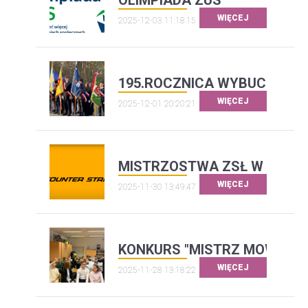
OLIMPIADA ZUS
WIĘCEJ
2025-12-03 11:18:15
195.ROCZNICA WYBUCHU P
WIĘCEJ
2025-12-01 20:20:21
MISTRZOSTWA ZSŁ W COUNT
WIĘCEJ
2025-11-30 13:49:47
KONKURS "MISTRZ MOWY ANG
WIĘCEJ
2025-11-28 13:18:22