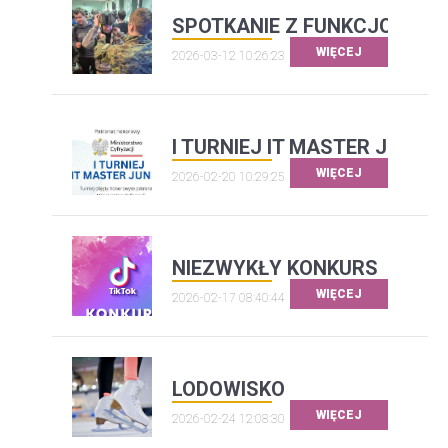
SPOTKANIE Z FUNKCJONARI
WIĘCEJ
2026-03-12 10:26:23
I TURNIEJ IT MASTER JUNIOR
WIĘCEJ
2026-02-20 10:29:25
NIEZWYKŁY KONKURS
WIĘCEJ
2026-02-17 08:40:44
LODOWISKO
WIĘCEJ
2026-02-24 12:08:30