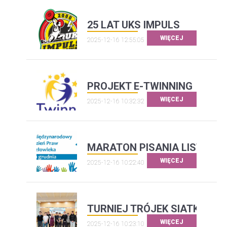
25 LAT UKS IMPULS
WIĘCEJ
2025-12-16 12:55:05
PROJEKT E-TWINNING
WIĘCEJ
2025-12-16 10:32:32
MARATON PISANIA LISTÓW
WIĘCEJ
2025-12-16 10:22:40
TURNIEJ TRÓJEK SIATKARS
WIĘCEJ
2025-12-16 10:23:10