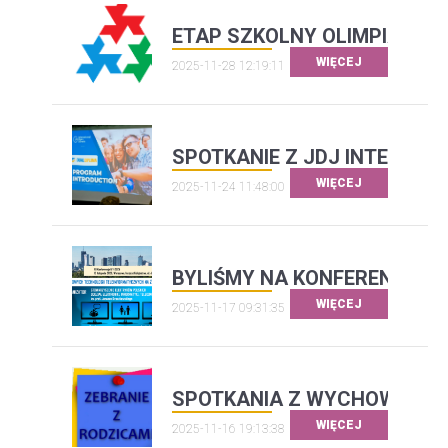
ETAP SZKOLNY OLIMPIADY 
WIĘCEJ
2025-11-28 12:19:11
SPOTKANIE Z JDJ INTERNAT
WIĘCEJ
2025-11-24 11:48:00
BYLIŚMY NA KONFERENCJI OE
WIĘCEJ
2025-11-17 09:31:35
SPOTKANIA Z WYCHOWAWC
WIĘCEJ
2025-11-16 19:13:38