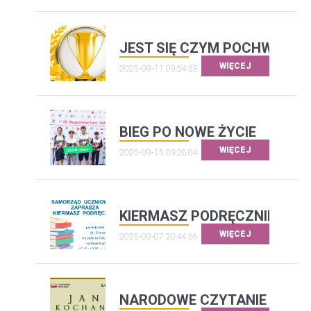
JEST SIĘ CZYM POCHWALIĆ..
WIĘCEJ
2025-09-11 09:54:53
BIEG PO NOWE ŻYCIE
WIĘCEJ
2025-09-15 09:26:04
KIERMASZ PODRĘCZNIKÓW
WIĘCEJ
2025-09-07 20:44:56
NARODOWE CZYTANIE 2025 