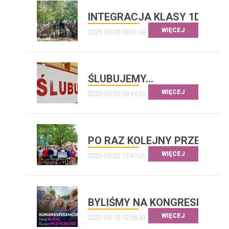
INTEGRACJA KLASY 1D
WIĘCEJ
2025-09-26 09:01:04
ŚLUBUJEMY...
WIĘCEJ
2025-09-25 09:49:35
PO RAZ KOLEJNY PRZEBIEG
WIĘCEJ
2025-09-22 13:47:05
BYLIŚMY NA KONGRESFEREN
WIĘCEJ
2025-09-18 12:56:33