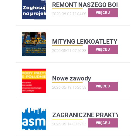
REMONT NASZEGO BOISKA W
WIĘCEJ
2026-06-02 11:04:06
MITYNG LEKKOATLETYCZNY 
WIĘCEJ
2026-05-21 07:56:33
Nowe zawody
WIĘCEJ
2026-05-19 16:26:53
ZAGRANICZNE PRAKTYKI W 
WIĘCEJ
2026-05-14 08:52:35