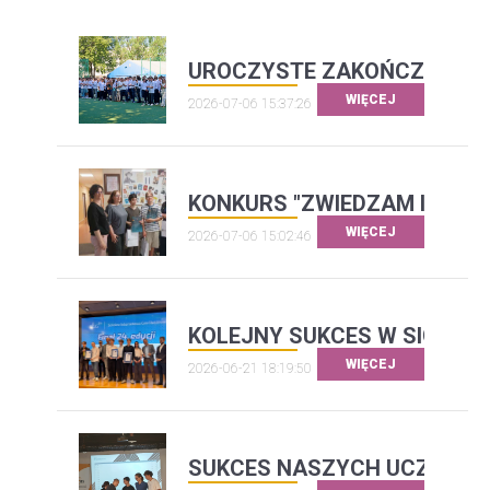
UROCZYSTE ZAKOŃCZENIE R
WIĘCEJ
2026-07-06 15:37:26
KONKURS "ZWIEDZAM I FOTO
WIĘCEJ
2026-07-06 15:02:46
KOLEJNY SUKCES W SIGG
WIĘCEJ
2026-06-21 18:19:50
SUKCES NASZYCH UCZNIÓW -