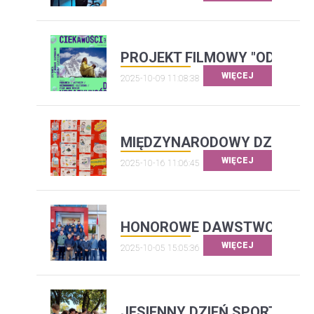
PROJEKT FILMOWY "OD CIEK
WIĘCEJ
2025-10-09 11:08:38
MIĘDZYNARODOWY DZIEŃ J
WIĘCEJ
2025-10-16 11:06:45
HONOROWE DAWSTWO KRWI 
WIĘCEJ
2025-10-05 15:05:36
JESIENNY DZIEŃ SPORTU I R