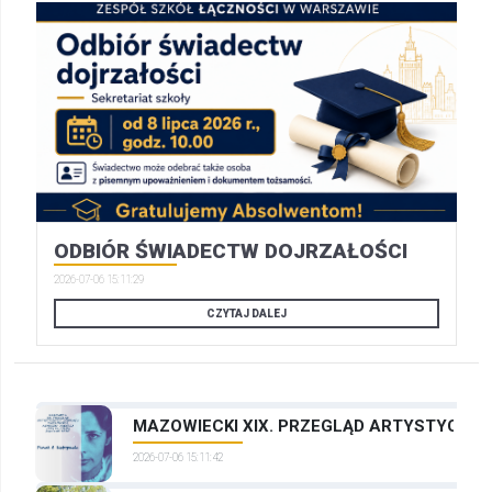
ODBIÓR ŚWIADECTW DOJRZAŁOŚCI
2026-07-06 15:11:29
CZYTAJ DALEJ
MAZOWIECKI XIX. PRZEGLĄD ARTYSTYCZNYC
2026-07-06 15:11:42