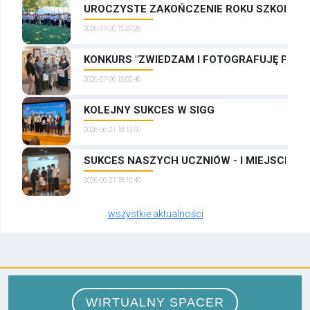
UROCZYSTE ZAKOŃCZENIE ROKU SZKOLNEG
2026-07-06 15:37:26
KONKURS "ZWIEDZAM I FOTOGRAFUJĘ PRAG
2026-07-06 15:02:46
KOLEJNY SUKCES W SIGG
2026-06-21 18:19:50
SUKCES NASZYCH UCZNIÓW - I MIEJSCE W
2026-06-21 18:16:40
wszystkie aktualności