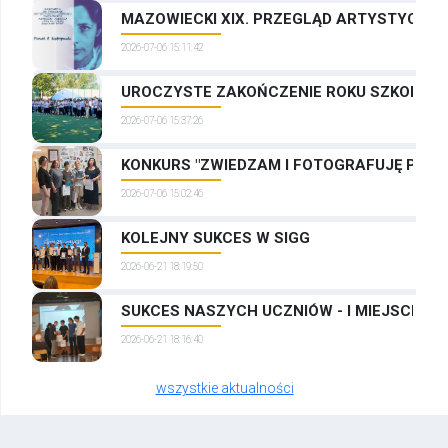
MAZOWIECKI XIX. PRZEGLĄD ARTYSTYCZNYC
2026-07-06 15:11:42
UROCZYSTE ZAKOŃCZENIE ROKU SZKOLNEG
2026-07-06 15:37:26
KONKURS "ZWIEDZAM I FOTOGRAFUJĘ PRAG
2026-07-06 15:02:46
KOLEJNY SUKCES W SIGG
2026-06-21 18:19:50
SUKCES NASZYCH UCZNIÓW - I MIEJSCE W
2026-06-21 18:16:40
wszystkie aktualności