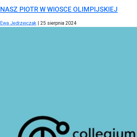
NASZ PIOTR W WIOSCE OLIMPIJSKIEJ
Ewa Jedrzejczak
|
25 sierpnia 2024