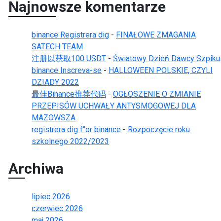
Najnowsze komentarze
binance Registrera dig
-
FINAŁOWE ZMAGANIA
SATECH TEAM
注册以获取100 USDT
-
Światowy Dzień Dawcy Szpiku
binance Inscreva-se
-
HALLOWEEN POLSKIE, CZYLI
DZIADY 2022
最佳Binance推荐代码
-
OGŁOSZENIE O ZMIANIE
PRZEPISÓW UCHWAŁY ANTYSMOGOWEJ DLA
MAZOWSZA
registrera dig f"or binance
-
Rozpoczęcie roku
szkolnego 2022/2023
Archiwa
lipiec 2026
czerwiec 2026
maj 2026