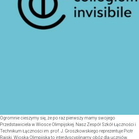
Ogromnie cieszymy się, że po raz pierwszy mamy swojego
Przedstawiciela w Wiosce Olimpijskiej. Nasz Zespół Szkół Łączności i
Technikum Łączności im. prof. J. Groszkowskiego reprezentuje Piotr
Rajski. Wioska Olimpijska to interdyscyplinarny obóz dla uczniów,