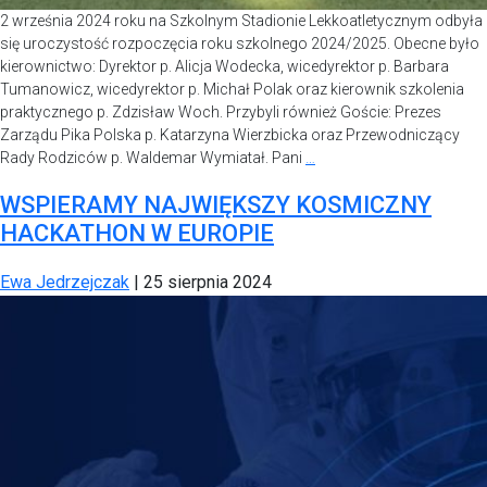
2 września 2024 roku na Szkolnym Stadionie Lekkoatletycznym odbyła
się uroczystość rozpoczęcia roku szkolnego 2024/2025. Obecne było
kierownictwo: Dyrektor p. Alicja Wodecka, wicedyrektor p. Barbara
Tumanowicz, wicedyrektor p. Michał Polak oraz kierownik szkolenia
praktycznego p. Zdzisław Woch. Przybyli również Goście: Prezes
Zarządu Pika Polska p. Katarzyna Wierzbicka oraz Przewodniczący
Rady Rodziców p. Waldemar Wymiatał. Pani
…
WSPIERAMY NAJWIĘKSZY KOSMICZNY
HACKATHON W EUROPIE
Ewa Jedrzejczak
|
25 sierpnia 2024