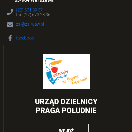
03-964 Warszawa
(22) 671 89 37
fax: (22) 673 23 36
zsl@zsl.waw.pl
facebook
URZĄD DZIELNICY
PRAGA POŁUDNIE
WEJDŹ