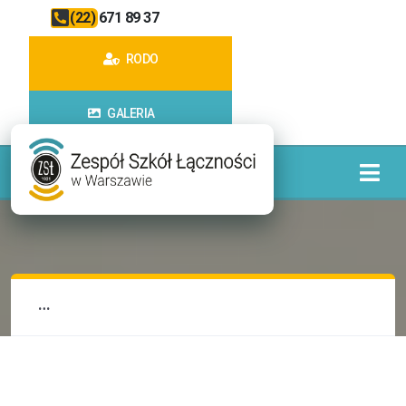
(22) 671 89 37
RODO
GALERIA
…
…