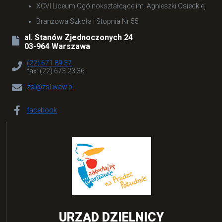
XCVI Liceum Ogólnokształcące im. Agnieszki Osieckiej
Branżowa Szkoła I Stopnia Nr 55
al. Stanów Zjednoczonych 24
03-964 Warszawa
(22) 671 89 37
fax: (22) 673 23 36
zsl@zsl.waw.pl
facebook
URZĄD DZIELNICY