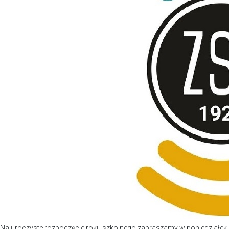
Na uroczyste rozpoczęcie roku szkolnego zapraszamy w poniedziałek