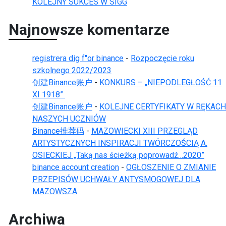
KOLEJNY SUKCES W SIGG
Najnowsze komentarze
registrera dig f"or binance
-
Rozpoczęcie roku
szkolnego 2022/2023
创建Binance账户
-
KONKURS – „NIEPODLEGŁOŚĆ 11
XI 1918”
创建Binance账户
-
KOLEJNE CERTYFIKATY W RĘKACH
NASZYCH UCZNIÓW
Binance推荐码
-
MAZOWIECKI XIII PRZEGLĄD
ARTYSTYCZNYCH INSPIRACJI TWÓRCZOŚCIĄ A.
OSIECKIEJ „Taką nas ścieżką poprowadź…2020”
binance account creation
-
OGŁOSZENIE O ZMIANIE
PRZEPISÓW UCHWAŁY ANTYSMOGOWEJ DLA
MAZOWSZA
Archiwa