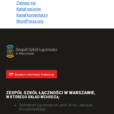
Zaloguj się
Kanał wpisów
Kanał komentarzy
WordPress.org
ZESPÓŁ SZKÓŁ ŁĄCZNOŚCI W WARSZAWIE
,
W KTÓREGO SKŁAD WCHODZĄ:
Technikum Łączności im. prof. dr inż. Janusza
Groszkowskiego