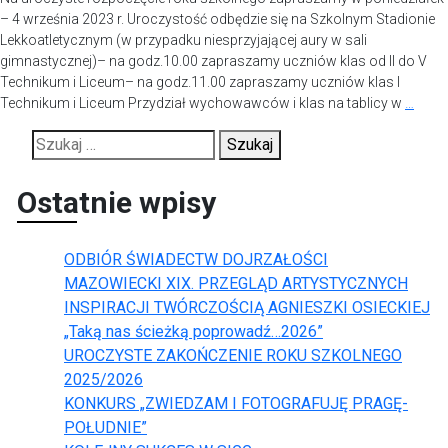
– 4 września 2023 r. Uroczystość odbędzie się na Szkolnym Stadionie
Lekkoatletycznym (w przypadku niesprzyjającej aury w sali
gimnastycznej)– na godz.10.00 zapraszamy uczniów klas od II do V
Technikum i Liceum– na godz.11.00 zapraszamy uczniów klas I
Technikum i Liceum Przydział wychowawców i klas na tablicy w
…
Szukaj:
Ostatnie wpisy
ODBIÓR ŚWIADECTW DOJRZAŁOŚCI
MAZOWIECKI XIX. PRZEGLĄD ARTYSTYCZNYCH
INSPIRACJI TWÓRCZOŚCIĄ AGNIESZKI OSIECKIEJ
„Taką nas ścieżką poprowadź…2026”
UROCZYSTE ZAKOŃCZENIE ROKU SZKOLNEGO
2025/2026
KONKURS „ZWIEDZAM I FOTOGRAFUJĘ PRAGĘ-
POŁUDNIE”