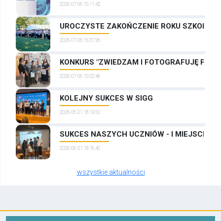
2026-07-06 15:11:42
UROCZYSTE ZAKOŃCZENIE ROKU SZKOLNEG
2026-07-06 15:37:26
KONKURS "ZWIEDZAM I FOTOGRAFUJĘ PRAG
2026-07-06 15:02:46
KOLEJNY SUKCES W SIGG
2026-06-21 18:19:50
SUKCES NASZYCH UCZNIÓW - I MIEJSCE W
2026-06-21 18:16:40
wszystkie aktualności