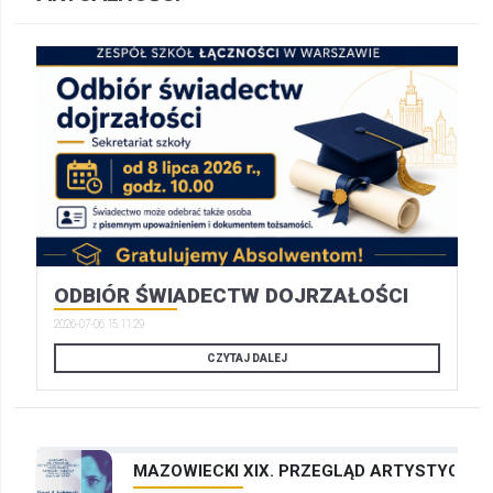
ODBIÓR ŚWIADECTW DOJRZAŁOŚCI
2026-07-06 15:11:29
CZYTAJ DALEJ
MAZOWIECKI XIX. PRZEGLĄD ARTYSTYCZNYC