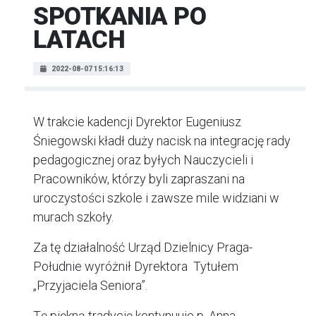
SPOTKANIA PO
LATACH
2022-08-07 15:16:13
W trakcie kadencji Dyrektor Eugeniusz
Śniegowski kładł duży nacisk na integrację rady
pedagogicznej oraz byłych Nauczycieli i
Pracowników, którzy byli zapraszani na
uroczystości szkole i zawsze mile widziani w
murach szkoły.
Za tę działalność Urząd Dzielnicy Praga-
Południe wyróżnił Dyrektora Tytułem
„Przyjaciela Seniora”.
Tę piękną tradycję kontynuuje p. Anna