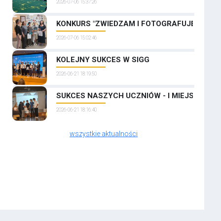
2026-07-06 15:37:26
KONKURS "ZWIEDZAM I FOTOGRAFUJĘ PRAGĘ
2026-07-06 15:02:46
KOLEJNY SUKCES W SIGG
2026-06-21 18:19:50
SUKCES NASZYCH UCZNIÓW - I MIEJSCE W 
2026-06-21 18:16:40
wszystkie aktualności