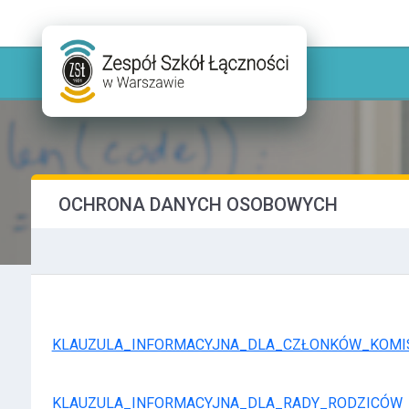
OCHRONA DANYCH OSOBOWYCH
KLAUZULA_INFORMACYJNA_DLA_CZŁONKÓW_KOMI
KLAUZULA_INFORMACYJNA_DLA_RADY_RODZICÓW