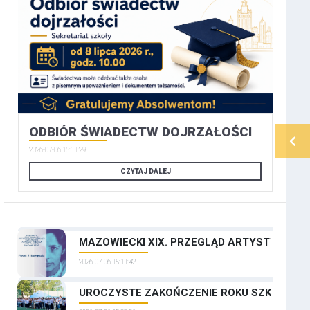
ODBIÓR ŚWIADECTW DOJRZAŁOŚCI
2026-07-06 15:11:29
CZYTAJ DALEJ
MAZOWIECKI XIX. PRZEGLĄD ARTYSTYCZNYCH
2026-07-06 15:11:42
UROCZYSTE ZAKOŃCZENIE ROKU SZKOLNEGO