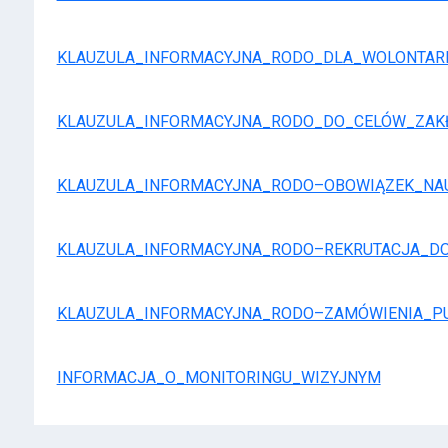
KLAUZULA_INFORMACYJNA_RODO_DLA_WOLONTAR
KLAUZULA_INFORMACYJNA_RODO_DO_CELÓW_ZAK
KLAUZULA_INFORMACYJNA_RODO–OBOWIĄZEK_NA
KLAUZULA_INFORMACYJNA_RODO–REKRUTACJA_D
KLAUZULA_INFORMACYJNA_RODO–ZAMÓWIENIA_P
INFORMACJA_O_MONITORINGU_WIZYJNYM