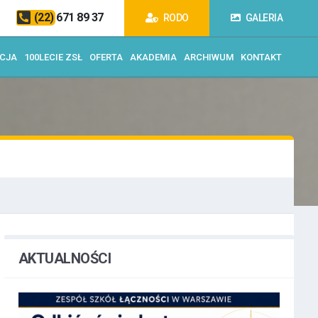
(22) 671 89 37
RODO
GALERIA
ACJA
100LECIE ZSŁ
OFERTA
AKADEMIA
ARCHIWUM
KONTAKT
AKTUALNOŚCI