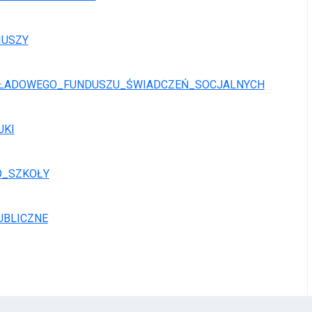
IUSZY
ŁADOWEGO_FUNDUSZU_ŚWIADCZEŃ_SOCJALNYCH
UKI
O_SZKOŁY
UBLICZNE