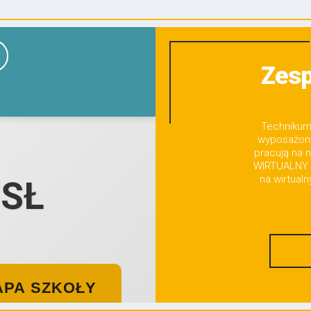
Zesp
Technikum 
wyposażony
pracują na 
WIRTUALNY 
na wirtual