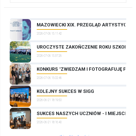
MAZOWIECKI XIX. PRZEGLĄD ARTYSTYCZNYC
2026-07-06 15:11:42
UROCZYSTE ZAKOŃCZENIE ROKU SZKOLNEG
2026-07-06 15:37:26
KONKURS "ZWIEDZAM I FOTOGRAFUJĘ PRAG
2026-07-06 15:02:46
KOLEJNY SUKCES W SIGG
2026-06-21 18:19:50
SUKCES NASZYCH UCZNIÓW - I MIEJSCE W
2026-06-21 18:16:40