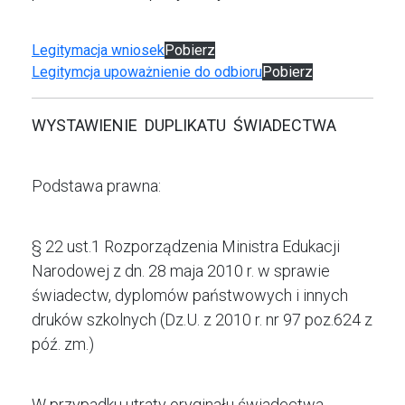
Legitymacja wniosek
Pobierz
Legitymcja upoważnienie do odbioru
Pobierz
WYSTAWIENIE DUPLIKATU ŚWIADECTWA
Podstawa prawna:
§ 22 ust.1 Rozporządzenia Ministra Edukacji
Narodowej z dn. 28 maja 2010 r. w sprawie
świadectw, dyplomów państwowych i innych
druków szkolnych (Dz.U. z 2010 r. nr 97 poz.624 z
póź. zm.)
W przypadku utraty oryginału świadectwa