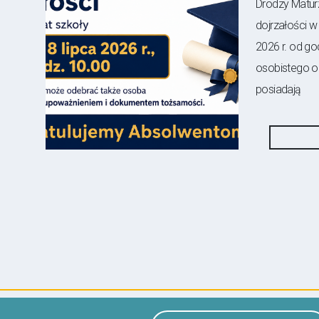
Drodzy Matur
dojrzałości w 
2026 r. od g
osobistego 
posiadają