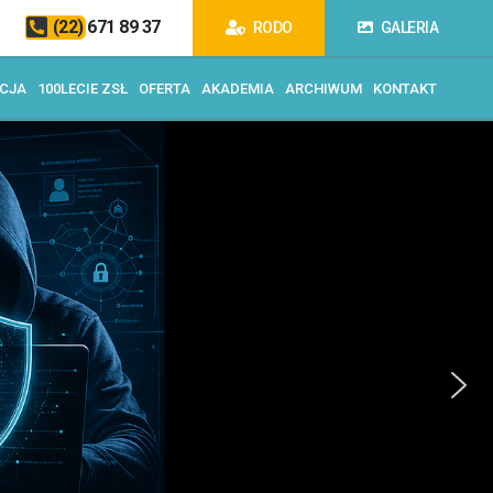
(22) 671 89 37
RODO
GALERIA
ACJA
100LECIE ZSŁ
OFERTA
AKADEMIA
ARCHIWUM
KONTAKT