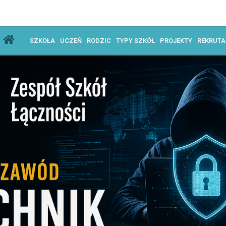
SZKOŁA
UCZEŃ
RODZIC
TYPY SZKÓŁ
PROJEKTY
REKRUT