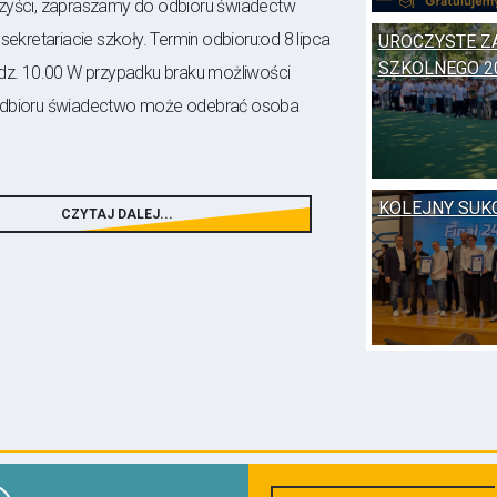
zyści, zapraszamy do odbioru świadectw
sekretariacie szkoły. Termin odbioru:od 8 lipca
UROCZYSTE Z
SZKOLNEGO 2
odz. 10.00 W przypadku braku możliwości
odbioru świadectwo może odebrać osoba
KOLEJNY SUKC
CZYTAJ DALEJ...