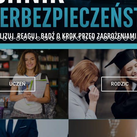
UCZEŃ
RODZIC