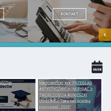
KONTAKT
06/08
DECTW
MAZOWIECKI XIX. PRZEGLĄD
ARTYSTYCZNYCH INSPIRACJI
MAZOWIECKI XIX. PRZEGLĄD
TWÓRCZOŚCIĄ AGNIESZKI
ARTYSTYCZNYCH INSPIRACJI
OSIECKIEJ "Taką nas ścieżką
TWÓRCZOŚCIĄ AGNIESZKI OSI
poprowadź...2026"