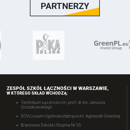
PARTNERZY
ZESPÓŁ SZKÓŁ ŁĄCZNOŚCI W WARSZAWIE
,
W KTÓREGO SKŁAD WCHODZĄ:
Technikum Łączności im. prof. dr inż. Janusza
Groszkowskiego
XCVI Liceum Ogólnokształcące im. Agnieszki Osieckiej
Branżowa Szkoła I Stopnia Nr 55