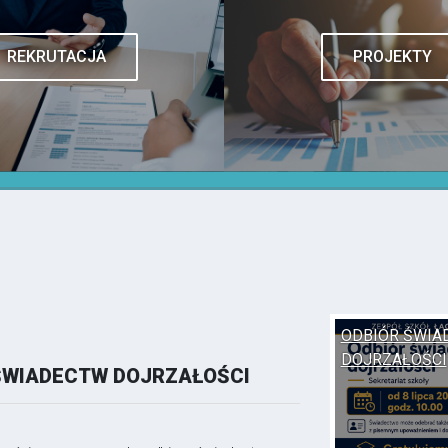
REKRUTACJA
PROJEKTY
ODBIÓR ŚWIA
DOJRZAŁOŚCI
ŚWIADECTW DOJRZAŁOŚCI