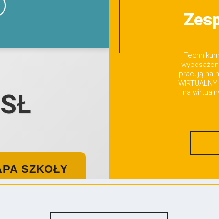
Zesp
Technikum 
wyposażony
pracują na 
WIRTUALNY 
na wirtual