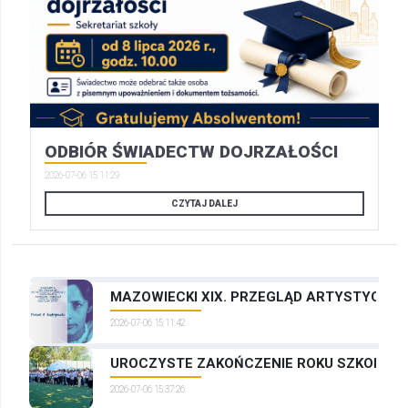
ODBIÓR ŚWIADECTW DOJRZAŁOŚCI
2026-07-06 15:11:29
CZYTAJ DALEJ
MAZOWIECKI XIX. PRZEGLĄD ARTYSTYCZNYC
2026-07-06 15:11:42
UROCZYSTE ZAKOŃCZENIE ROKU SZKOLNEG
2026-07-06 15:37:26