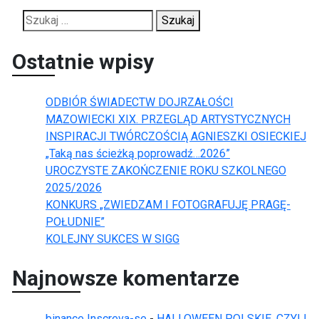
Szukaj:
Ostatnie wpisy
ODBIÓR ŚWIADECTW DOJRZAŁOŚCI
MAZOWIECKI XIX. PRZEGLĄD ARTYSTYCZNYCH
INSPIRACJI TWÓRCZOŚCIĄ AGNIESZKI OSIECKIEJ
„Taką nas ścieżką poprowadź…2026”
UROCZYSTE ZAKOŃCZENIE ROKU SZKOLNEGO
2025/2026
KONKURS „ZWIEDZAM I FOTOGRAFUJĘ PRAGĘ-
POŁUDNIE”
KOLEJNY SUKCES W SIGG
Najnowsze komentarze
binance Inscreva-se
-
HALLOWEEN POLSKIE, CZYLI