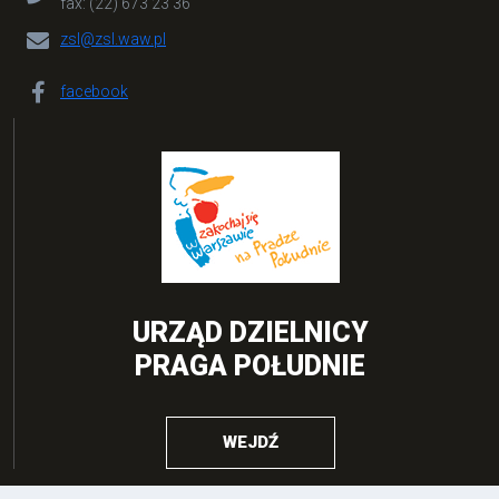
fax: (22) 673 23 36
zsl@zsl.waw.pl
facebook
URZĄD DZIELNICY
PRAGA POŁUDNIE
WEJDŹ