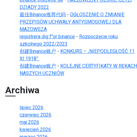
DZIADY 2022
最佳Binance推荐代码
-
OGŁOSZENIE O ZMIANIE
PRZEPISÓW UCHWAŁY ANTYSMOGOWEJ DLA
MAZOWSZA
registrera dig f"or binance
-
Rozpoczęcie roku
szkolnego 2022/2023
创建Binance账户
-
KONKURS – „NIEPODLEGŁOŚĆ 11
XI 1918”
创建Binance账户
-
KOLEJNE CERTYFIKATY W RĘKACH
NASZYCH UCZNIÓW
Archiwa
lipiec 2026
czerwiec 2026
maj 2026
kwiecień 2026
marzec 2026