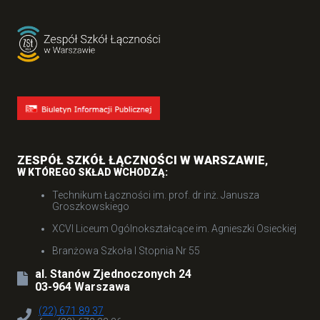
ZESPÓŁ SZKÓŁ ŁĄCZNOŚCI W WARSZAWIE
,
W KTÓREGO SKŁAD WCHODZĄ:
Technikum Łączności im. prof. dr inż. Janusza
Groszkowskiego
XCVI Liceum Ogólnokształcące im. Agnieszki Osieckiej
Branżowa Szkoła I Stopnia Nr 55
al. Stanów Zjednoczonych 24
03-964 Warszawa
(22) 671 89 37