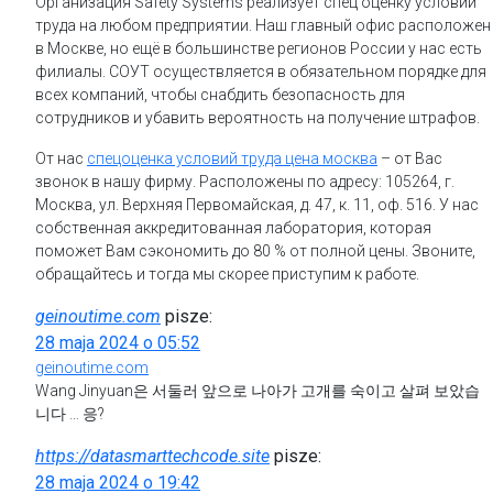
Организация Safety Systems реализует спец оценку условий
труда на любом предприятии. Наш главный офис расположен
в Москве, но ещё в большинстве регионов России у нас есть
филиалы. СОУТ осуществляется в обязательном порядке для
всех компаний, чтобы снабдить безопасность для
сотрудников и убавить вероятность на получение штрафов.
От нас
спецоценка условий труда цена москва
– от Вас
звонок в нашу фирму. Расположены по адресу: 105264, г.
Москва, ул. Верхняя Первомайская, д. 47, к. 11, оф. 516. У нас
собственная аккредитованная лаборатория, которая
поможет Вам сэкономить до 80 % от полной цены. Звоните,
обращайтесь и тогда мы скорее приступим к работе.
geinoutime.com
pisze:
28 maja 2024 o 05:52
geinoutime.com
Wang Jinyuan은 서둘러 앞으로 나아가 고개를 숙이고 살펴 보았습
니다 … 응?
https://datasmarttechcode.site
pisze:
28 maja 2024 o 19:42