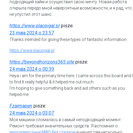
подходящий займ и осуществил свою мечту. Новая работа
открыла передо мной невероятные возможности, и я рад, что
не упустил этот шанс.
https://www.placpigal.pl
pisze:
23 maja 2024 o 23:57
Thanks intended for giving these types of fantastic information.
https://www.placpigal.pl
https://beyondhorizons365.site
pisze:
24 maja 2024 o 00:39
Heya i am for the primary time here. I came across this board and I
to find It really helpful & it helped me out much.
I’m hoping to give something back and aid others such as you
helped me.
Fzaimapen
pisze:
24 maja 2024 o 03:07
Моя машина сломалась в самый неподходящий момент.
Ремонт требовал значительных средств. Я вспомнил о
малоизвестные МФО без отказов
и нашел там несколько