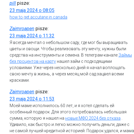
pill
pisze:
23 maja 2024 o 08:05
how to get accutane in canada
Zaimroapen
pisze:
23 maja 2024 o 11:32
Я всегда мечтал о небольшом саду, где мог бы выращивать
цветы и овощи. Чтобы реализовать эту мечту, нужны были
средства на инструменты и семена. В телеграм-канале
Займы
без процентов на карту
нашел займ с подходящими
условиями. Уже через несколько дней я начал воплощать
свою мечту в жизнь, а через месяц мой сад зацвел всеми
красками.
Zaimroapen
pisze:
23 maja 2024 o 11:53
Моей маме исполнилось 60 лет, и я хотел сделать ей
особенный подарок. Для этого потребовалась небольшая
сумма, которую я нашел на
новые МФО 2024 без отказа
.
Удивило, как быстро и легко можно получить деньги, даже с
не самой лучшей кредитной историей. Подарок удался, и мама