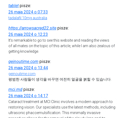
tablet
pisze:
26 maja 2024 o 07:33
tadalafil 10mg australia
https://arrowsacred22.site
pisze:
26 maja 2024 o 12:23
It’s remarkable to go to see this website and reading the views
of all mates on the topic of this article, while I am also zealous of
getting knowledge.
geinoutime.com
pisze:
26 maja 2024 o 13:44
geinoutime.com
평범한 사람들이 생각을 바꾸면 여전히 얼굴을 붉힐 수 있습니다.
mci.md
pisze:
26 maja 2024 o 14:17
Cataract treatment at MCI Clinic involves a modern approach to
restoring vision. Our specialists use the latest methods, including
ultrasonic phacoemulsification. This minimally invasive