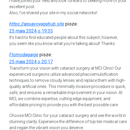
I have joined your feed and look forward to seeking more of your
excellent post.
Also, I’ve shared your site in my social networks!
https://aquavoyagehub.site
pisze:
25 maja 2024 o 19:35
It’s hard to find educated people about this subject, however,
you seem like you know what you’re talking about! Thanks
Flomodagaige
pisze:
25 maja 2024 o 20:17
Transform your vision with cataract surgery at MCI Clinic! Our
experienced surgeons utilize advanced phacoemulsification
techniques to remove cloudy lenses and replace them with high-
quality artificial ones. This minimally invasive procedure is quick,
safe, and ensures a remarkable improvement in your vision. At
MCI, we combine expertise, cutting-edge equipment, and
affordable pricing to provide you with the best possible care.
Choose MCI Clinic for your cataract surgery and see the world in
stunning clarity. Experience the difference of top-tier medical care
and regain the vibrant vision you deserve.