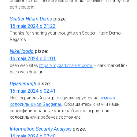
addition to that, there are extracurricular activities that they must
participate in.
Scatter Hitam Demo
pisze:
15 maja 2024 o 21:22
Thanks for sharing your thoughts on Scatter Hitam Demo.
Regards
NikeHoodo
pisze:
16 maja 2024 o 01:01
deep web sites
https://mydarkmarket.com/
– dark market link
deep web drug url
Dylanemugh
pisze:
16 maja 2024 o 02:41
Наш сервисный центр специализируется на
ремонте
холодильников Gaggenau
. Обращайтесь к нам, и наши
квалифицированные мастера быстро вернут ваш
холодильник в рабочее состояние.
Information Security Analysis
pisze:
16 maja 2024 o 07:40