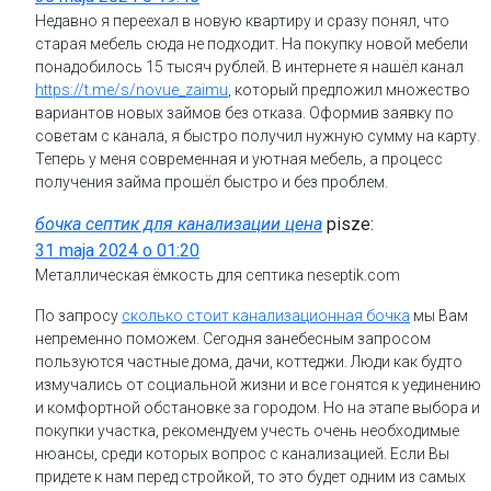
Недавно я переехал в новую квартиру и сразу понял, что
старая мебель сюда не подходит. На покупку новой мебели
понадобилось 15 тысяч рублей. В интернете я нашёл канал
https://t.me/s/novue_zaimu
, который предложил множество
вариантов новых займов без отказа. Оформив заявку по
советам с канала, я быстро получил нужную сумму на карту.
Теперь у меня современная и уютная мебель, а процесс
получения займа прошёл быстро и без проблем.
бочка септик для канализации цена
pisze:
31 maja 2024 o 01:20
Металлическая ёмкость для септика neseptik.com
По запросу
сколько стоит канализационная бочка
мы Вам
непременно поможем. Сегодня занебесным запросом
пользуются частные дома, дачи, коттеджи. Люди как будто
измучались от социальной жизни и все гонятся к уединению
и комфортной обстановке за городом. Но на этапе выбора и
покупки участка, рекомендуем учесть очень необходимые
нюансы, среди которых вопрос с канализацией. Если Вы
придете к нам перед стройкой, то это будет одним из самых