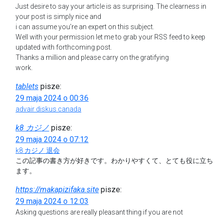
Just desire to say your article is as surprising. The clearness in
your post is simply nice and
i can assume you’re an expert on this subject.
Well with your permission let me to grab your RSS feed to keep
updated with forthcoming post.
Thanks a million and please carry on the gratifying
work.
tablets
pisze:
29 maja 2024 o 00:36
advair diskus canada
k8 カジノ
pisze:
29 maja 2024 o 07:12
k8 カジノ 退会
この記事の書き方が好きです。わかりやすくて、とても役に立ち
ます。
https://makapizifaka.site
pisze:
29 maja 2024 o 12:03
Asking questions are really pleasant thing if you are not