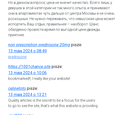
Но в данном вопросе, цена не значит качество. Всего лишь у
девушек в этой категории не так много опыта, и принимают
они в апартаментах чуть дальше от центра Москвы и не очень
роскошных. Не нужно переживать, что невысокая цена может
испортить Ваш отдых, правильнее — наоборот. Шанс
обалденно провести время по выгодной цене-дважды
приятнее.
non prescription prednisone 20mg
pisze:
13 maja 2024 o 08:49
prednisone
https://1001chance.site
pisze:
13 maja 2024 o 10:06
bookmarked!!, I really like your website!
celinetoto
pisze:
13 maja 2024 o 13:21
Quality articles is the secret to be a focus for the users
to go to see the site, that’s what this website is providing.