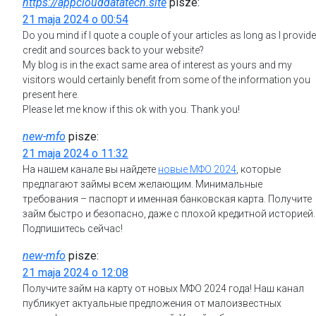
https://appclouddatatech.site
pisze:
21 maja 2024 o 00:54
Do you mind if I quote a couple of your articles as long as I provide
credit and sources back to your website?
My blog is in the exact same area of interest as yours and my
visitors would certainly benefit from some of the information you
present here.
Please let me know if this ok with you. Thank you!
new-mfo
pisze:
21 maja 2024 o 11:32
На нашем канале вы найдете
новые МФО 2024
, которые
предлагают займы всем желающим. Минимальные
требования – паспорт и именная банковская карта. Получите
займ быстро и безопасно, даже с плохой кредитной историей.
Подпишитесь сейчас!
new-mfo
pisze:
21 maja 2024 o 12:08
Получите займ на карту от новых МФО 2024 года! Наш канал
публикует актуальные предложения от малоизвестных