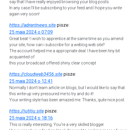
say that I have really enjoyed browsing your blog posts.
In any case I’ll be subscribing to your feed and I hope you write
again very soon!
https://adrentnews.site
pisze:
25 maja 2024 o 07:09
Great beat ! I wish to apprentice at the same time as you amend
your site, how can i subscribe for a weblog web site?
The account helped me a appropriate deal. I have been tiny bit
acquainted of
this your broadcast offered shiny clear concept
https://cloudweb3456.site
pisze:
25 maja 2024 o 12:41
Normally I don’t learn article on blogs, but I would like to say that
this write-up very pressured me to try and do it!
Your writing style has been amazed me. Thanks, quite nice post.
https://jutitiu.site
pisze:
25 maja 2024 o 18:16
This is really interesting, You’re a very skilled blogger.