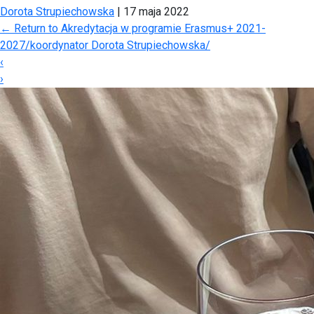
Dorota Strupiechowska
|
17 maja 2022
←
Return to Akredytacja w programie Erasmus+ 2021-
2027/koordynator Dorota Strupiechowska/
‹
›