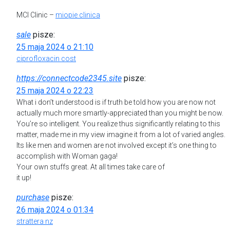
MCI Clinic –
miopie clinica
sale
pisze:
25 maja 2024 o 21:10
ciprofloxacin cost
https://connectcode2345.site
pisze:
25 maja 2024 o 22:23
What i don’t understood is if truth be told how you are now not
actually much more smartly-appreciated than you might be now.
You’re so intelligent. You realize thus significantly relating to this
matter, made me in my view imagine it from a lot of varied angles.
Its like men and women are not involved except it’s one thing to
accomplish with Woman gaga!
Your own stuffs great. At all times take care of
it up!
purchase
pisze:
26 maja 2024 o 01:34
strattera nz