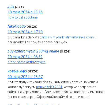
pills
pisze:
18 maja 2024 o 13:16
how to get accutane
NikeHoodo
pisze:
19 maja 2024 o 17:19
drug markets dark web
https://mydarknetmarketlinks.com/
–
darkmarket link how to access dark web
buy azithromycin 250mg online
pisze:
20 maja 2024 o 06:32
brand name azithromycin
новые мфо
pisze:
20 maja 2024 o 23:27
Хотите получить займ без лишних сложностей? На нашем
канале публикуем
новые МФО 2024
, которые предлагают
займы на карту онлайн. Вам нужен только паспорт и именная
банковская карта. Оформляйте займ быстро и легко!