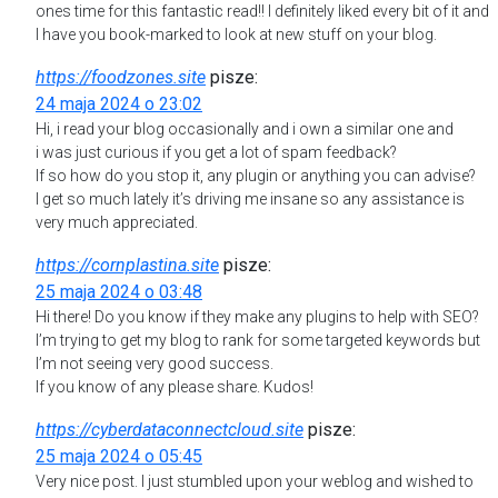
ones time for this fantastic read!! I definitely liked every bit of it and
I have you book-marked to look at new stuff on your blog.
https://foodzones.site
pisze:
24 maja 2024 o 23:02
Hi, i read your blog occasionally and i own a similar one and
i was just curious if you get a lot of spam feedback?
If so how do you stop it, any plugin or anything you can advise?
I get so much lately it’s driving me insane so any assistance is
very much appreciated.
https://cornplastina.site
pisze:
25 maja 2024 o 03:48
Hi there! Do you know if they make any plugins to help with SEO?
I’m trying to get my blog to rank for some targeted keywords but
I’m not seeing very good success.
If you know of any please share. Kudos!
https://cyberdataconnectcloud.site
pisze:
25 maja 2024 o 05:45
Very nice post. I just stumbled upon your weblog and wished to