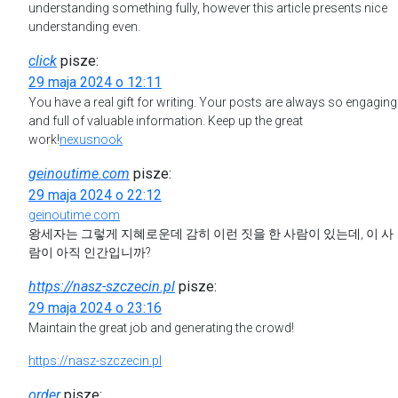
understanding something fully, however this article presents nice
understanding even.
click
pisze:
29 maja 2024 o 12:11
You have a real gift for writing. Your posts are always so engaging
and full of valuable information. Keep up the great
work!
nexusnook
geinoutime.com
pisze:
29 maja 2024 o 22:12
geinoutime.com
왕세자는 그렇게 지혜로운데 감히 이런 짓을 한 사람이 있는데, 이 사
람이 아직 인간입니까?
https://nasz-szczecin.pl
pisze:
29 maja 2024 o 23:16
Maintain the great job and generating the crowd!
https://nasz-szczecin.pl
order
pisze: