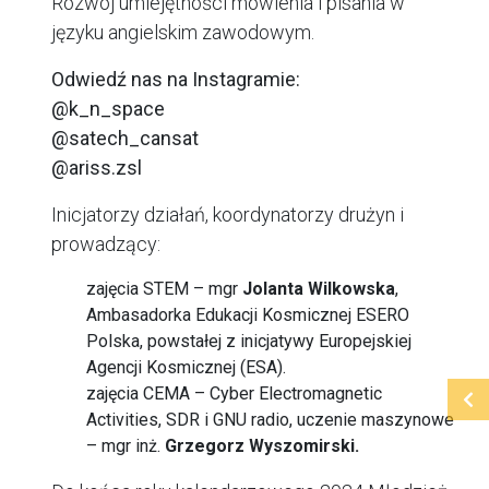
Rozwój umiejętności mówienia i pisania w
języku angielskim zawodowym.
Odwiedź nas na Instagramie:
@k_n_space
@satech_cansat
@ariss.zsl
Inicjatorzy działań, koordynatorzy drużyn i
prowadzący:
zajęcia STEM – mgr
Jolanta Wilkowska
,
Ambasadorka Edukacji Kosmicznej ESERO
Polska, powstałej z inicjatywy Europejskiej
Agencji Kosmicznej (ESA).
zajęcia CEMA – Cyber Electromagnetic
Activities, SDR i GNU radio, uczenie maszynowe
– mgr inż.
Grzegorz Wyszomirski.