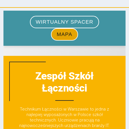
Zespół Szkół
Łączności
Technikum Łączności w Warszawie to jedna z
najlepiej wyposażonych w Polsce szkół
technicznych. Uczniowie pracują na
najnowocześniejszych urządzeniach branży IT.