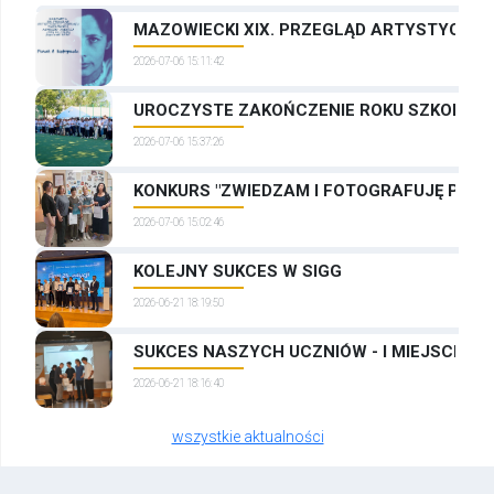
MAZOWIECKI XIX. PRZEGLĄD ARTYSTYCZNYC
2026-07-06 15:11:42
UROCZYSTE ZAKOŃCZENIE ROKU SZKOLNEG
2026-07-06 15:37:26
KONKURS "ZWIEDZAM I FOTOGRAFUJĘ PRAG
2026-07-06 15:02:46
KOLEJNY SUKCES W SIGG
2026-06-21 18:19:50
SUKCES NASZYCH UCZNIÓW - I MIEJSCE W
2026-06-21 18:16:40
wszystkie aktualności