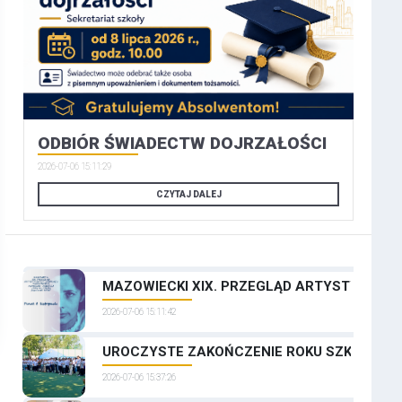
ODBIÓR ŚWIADECTW DOJRZAŁOŚCI
2026-07-06 15:11:29
CZYTAJ DALEJ
MAZOWIECKI XIX. PRZEGLĄD ARTYSTYCZNYCH
2026-07-06 15:11:42
UROCZYSTE ZAKOŃCZENIE ROKU SZKOLNEGO
2026-07-06 15:37:26