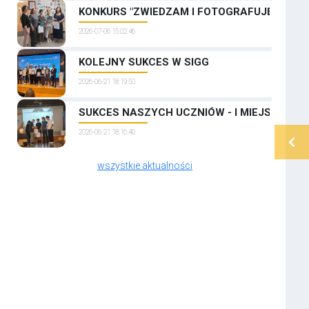
KONKURS "ZWIEDZAM I FOTOGRAFUJĘ PRAGĘ
2026-07-06 15:02:46
KOLEJNY SUKCES W SIGG
2026-06-21 18:19:50
SUKCES NASZYCH UCZNIÓW - I MIEJSCE W 
2026-06-21 18:16:40
wszystkie aktualności