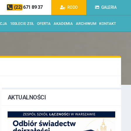
(22) 671 89 37
RODO
GALERIA
ACJA
100LECIE ZSŁ
OFERTA
AKADEMIA
ARCHIWUM
KONTAKT
AKTUALNOŚCI