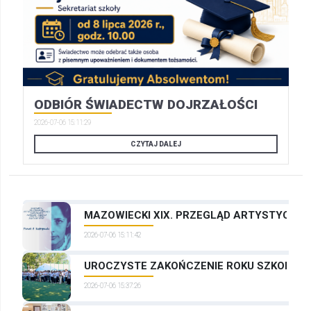
ODBIÓR ŚWIADECTW DOJRZAŁOŚCI
2026-07-06 15:11:29
CZYTAJ DALEJ
MAZOWIECKI XIX. PRZEGLĄD ARTYSTYCZNYC
2026-07-06 15:11:42
UROCZYSTE ZAKOŃCZENIE ROKU SZKOLNEG
2026-07-06 15:37:26