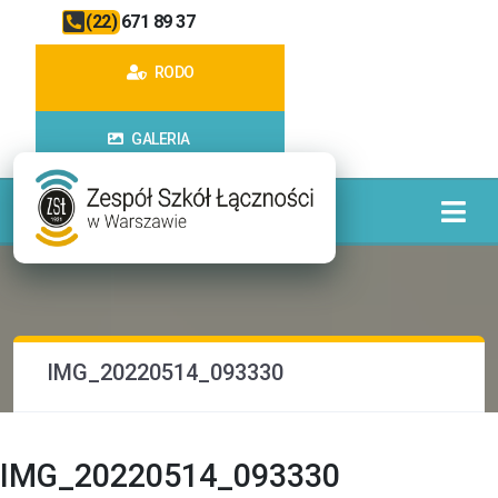
(22) 671 89 37
RODO
GALERIA
IMG_20220514_093330
IMG_20220514_093330