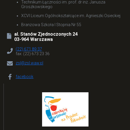
Technikum Łączności im. prof. dr inż. Janusza
Groszkowskiego
XCVI Liceum Ogólnokształcące im. Agnieszki Osieckiej
Branżowa Szkoła I Stopnia Nr 55
al. Stanów Zjednoczonych 24
03-964 Warszawa
(22) 671 89 37
fax: (22) 673 23 36
zsl@zsl.waw.pl
facebook