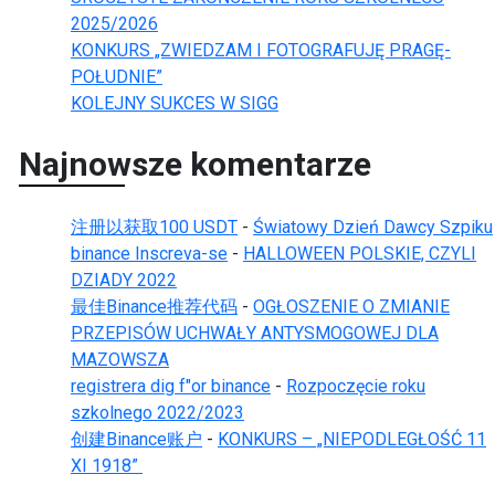
2025/2026
KONKURS „ZWIEDZAM I FOTOGRAFUJĘ PRAGĘ-
POŁUDNIE”
KOLEJNY SUKCES W SIGG
Najnowsze komentarze
注册以获取100 USDT
-
Światowy Dzień Dawcy Szpiku
binance Inscreva-se
-
HALLOWEEN POLSKIE, CZYLI
DZIADY 2022
最佳Binance推荐代码
-
OGŁOSZENIE O ZMIANIE
PRZEPISÓW UCHWAŁY ANTYSMOGOWEJ DLA
MAZOWSZA
registrera dig f"or binance
-
Rozpoczęcie roku
szkolnego 2022/2023
创建Binance账户
-
KONKURS – „NIEPODLEGŁOŚĆ 11
XI 1918”