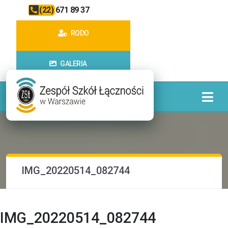
(22) 671 89 37
RODO
GALERIA
IMG_20220514_082744
IMG_20220514_082744