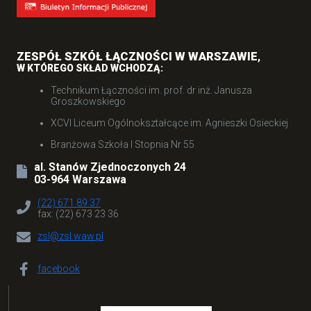
ZESPÓŁ SZKÓŁ ŁĄCZNOŚCI W WARSZAWIE
,
W KTÓREGO SKŁAD WCHODZĄ:
Technikum Łączności im. prof. dr inż. Janusza
Groszkowskiego
XCVI Liceum Ogólnokształcące im. Agnieszki Osieckiej
Branżowa Szkoła I Stopnia Nr 55
al. Stanów Zjednoczonych 24
03-964 Warszawa
(22) 671 89 37
fax: (22) 673 23 36
zsl@zsl.waw.pl
facebook