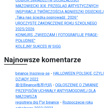
ODBIÓR ŚWIADECTW DOJRZAŁOŚCI
MAZOWIECKI XIX. PRZEGLĄD ARTYSTYCZNYCH
INSPIRACJI TWÓRCZOŚCIĄ AGNIESZKI OSIECKIEJ
„Taką nas ścieżką poprowadź…2026”
UROCZYSTE ZAKOŃCZENIE ROKU SZKOLNEGO
2025/2026
KONKURS „ZWIEDZAM I FOTOGRAFUJĘ PRAGĘ-
POŁUDNIE”
KOLEJNY SUKCES W SIGG
Najnowsze komentarze
binance Inscreva-se
-
HALLOWEEN POLSKIE, CZYLI
DZIADY 2022
最佳Binance推荐代码
-
OGŁOSZENIE O ZMIANIE
PRZEPISÓW UCHWAŁY ANTYSMOGOWEJ DLA
MAZOWSZA
registrera dig f"or binance
-
Rozpoczęcie roku