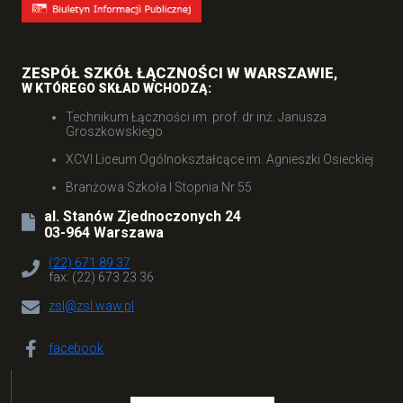
ZESPÓŁ SZKÓŁ ŁĄCZNOŚCI W WARSZAWIE
,
W KTÓREGO SKŁAD WCHODZĄ:
Technikum Łączności im. prof. dr inż. Janusza
Groszkowskiego
XCVI Liceum Ogólnokształcące im. Agnieszki Osieckiej
Branżowa Szkoła I Stopnia Nr 55
al. Stanów Zjednoczonych 24
03-964 Warszawa
(22) 671 89 37
fax: (22) 673 23 36
zsl@zsl.waw.pl
facebook