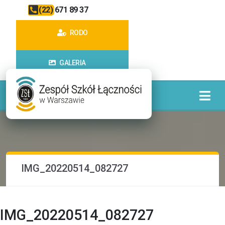
(22) 671 89 37
RODO
GALERIA
IMG_20220514_082727
IMG_20220514_082727