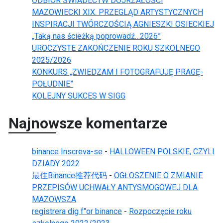
ODBIÓR ŚWIADECTW DOJRZAŁOŚCI
MAZOWIECKI XIX. PRZEGLĄD ARTYSTYCZNYCH
INSPIRACJI TWÓRCZOŚCIĄ AGNIESZKI OSIECKIEJ
„Taką nas ścieżką poprowadź…2026”
UROCZYSTE ZAKOŃCZENIE ROKU SZKOLNEGO
2025/2026
KONKURS „ZWIEDZAM I FOTOGRAFUJĘ PRAGĘ-
POŁUDNIE”
KOLEJNY SUKCES W SIGG
Najnowsze komentarze
binance Inscreva-se
-
HALLOWEEN POLSKIE, CZYLI
DZIADY 2022
最佳Binance推荐代码
-
OGŁOSZENIE O ZMIANIE
PRZEPISÓW UCHWAŁY ANTYSMOGOWEJ DLA
MAZOWSZA
registrera dig f"or binance
-
Rozpoczęcie roku