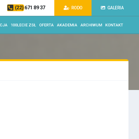
(22) 671 89 37
RODO
GALERIA
ACJA
100LECIE ZSŁ
OFERTA
AKADEMIA
ARCHIWUM
KONTAKT