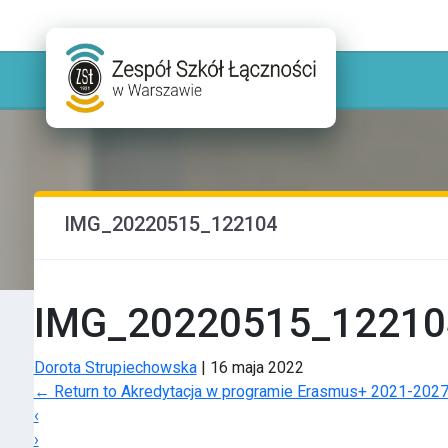
IMG_20220515_122104
IMG_20220515_12210
Dorota Strupiechowska
|
16 maja 2022
←
Return to Akredytacja w programie Erasmus+ 2021-2027
‹
›