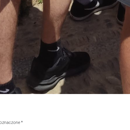
 oznaczone
*