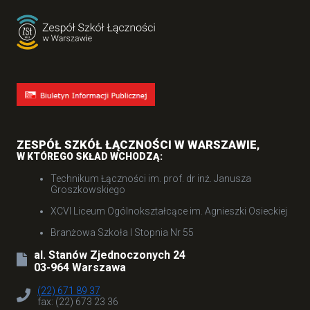
ZESPÓŁ SZKÓŁ ŁĄCZNOŚCI W WARSZAWIE
,
W KTÓREGO SKŁAD WCHODZĄ:
Technikum Łączności im. prof. dr inż. Janusza
Groszkowskiego
XCVI Liceum Ogólnokształcące im. Agnieszki Osieckiej
Branżowa Szkoła I Stopnia Nr 55
al. Stanów Zjednoczonych 24
03-964 Warszawa
(22) 671 89 37
fax: (22) 673 23 36