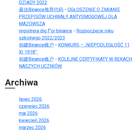
DZIADY 2022
最佳Binance推荐代码
-
OGŁOSZENIE O ZMIANIE
PRZEPISÓW UCHWAŁY ANTYSMOGOWEJ DLA
MAZOWSZA
registrera dig f"or binance
-
Rozpoczęcie roku
szkolnego 2022/2023
创建Binance账户
-
KONKURS – „NIEPODLEGŁOŚĆ 11
XI 1918”
创建Binance账户
-
KOLEJNE CERTYFIKATY W RĘKACH
NASZYCH UCZNIÓW
Archiwa
lipiec 2026
czerwiec 2026
maj 2026
kwiecień 2026
marzec 2026