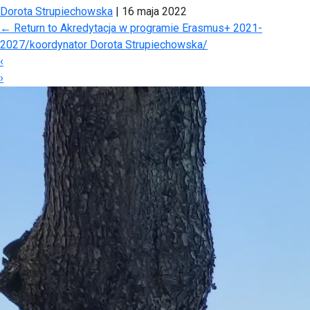
Dorota Strupiechowska
|
16 maja 2022
←
Return to Akredytacja w programie Erasmus+ 2021-
2027/koordynator Dorota Strupiechowska/
‹
›