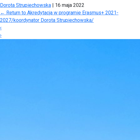
Dorota Strupiechowska
|
16 maja 2022
←
Return to Akredytacja w programie Erasmus+ 2021-
2027/koordynator Dorota Strupiechowska/
‹
›