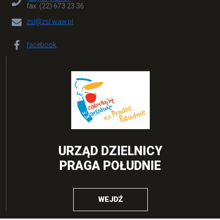
fax: (22) 673 23 36
zsl@zsl.waw.pl
facebook
URZĄD DZIELNICY
PRAGA POŁUDNIE
WEJDŹ