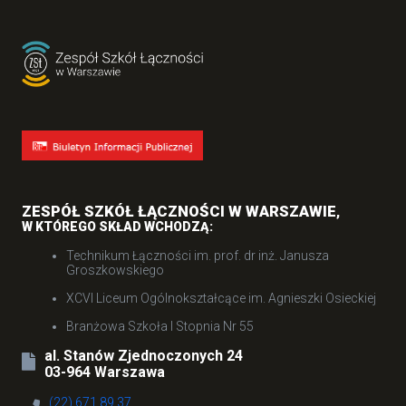
ZESPÓŁ SZKÓŁ ŁĄCZNOŚCI W WARSZAWIE
,
W KTÓREGO SKŁAD WCHODZĄ:
Technikum Łączności im. prof. dr inż. Janusza
Groszkowskiego
XCVI Liceum Ogólnokształcące im. Agnieszki Osieckiej
Branżowa Szkoła I Stopnia Nr 55
al. Stanów Zjednoczonych 24
03-964 Warszawa
(22) 671 89 37