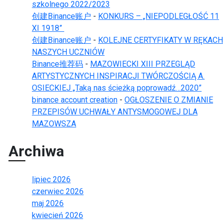
szkolnego 2022/2023
创建Binance账户
-
KONKURS – „NIEPODLEGŁOŚĆ 11
XI 1918”
创建Binance账户
-
KOLEJNE CERTYFIKATY W RĘKACH
NASZYCH UCZNIÓW
Binance推荐码
-
MAZOWIECKI XIII PRZEGLĄD
ARTYSTYCZNYCH INSPIRACJI TWÓRCZOŚCIĄ A.
OSIECKIEJ „Taką nas ścieżką poprowadź…2020”
binance account creation
-
OGŁOSZENIE O ZMIANIE
PRZEPISÓW UCHWAŁY ANTYSMOGOWEJ DLA
MAZOWSZA
Archiwa
lipiec 2026
czerwiec 2026
maj 2026
kwiecień 2026