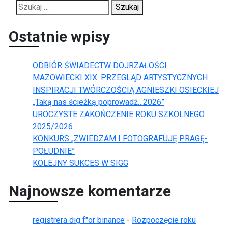
Szukaj:
Ostatnie wpisy
ODBIÓR ŚWIADECTW DOJRZAŁOŚCI
MAZOWIECKI XIX. PRZEGLĄD ARTYSTYCZNYCH
INSPIRACJI TWÓRCZOŚCIĄ AGNIESZKI OSIECKIEJ
„Taką nas ścieżką poprowadź…2026”
UROCZYSTE ZAKOŃCZENIE ROKU SZKOLNEGO
2025/2026
KONKURS „ZWIEDZAM I FOTOGRAFUJĘ PRAGĘ-
POŁUDNIE”
KOLEJNY SUKCES W SIGG
Najnowsze komentarze
registrera dig f"or binance
-
Rozpoczęcie roku