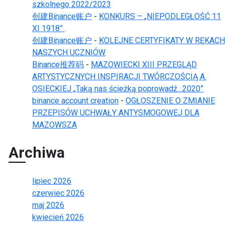
szkolnego 2022/2023
创建Binance账户
-
KONKURS – „NIEPODLEGŁOŚĆ 11
XI 1918”
创建Binance账户
-
KOLEJNE CERTYFIKATY W RĘKACH
NASZYCH UCZNIÓW
Binance推荐码
-
MAZOWIECKI XIII PRZEGLĄD
ARTYSTYCZNYCH INSPIRACJI TWÓRCZOŚCIĄ A.
OSIECKIEJ „Taką nas ścieżką poprowadź…2020”
binance account creation
-
OGŁOSZENIE O ZMIANIE
PRZEPISÓW UCHWAŁY ANTYSMOGOWEJ DLA
MAZOWSZA
Archiwa
lipiec 2026
czerwiec 2026
maj 2026
kwiecień 2026