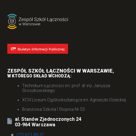
ZESPÓŁ SZKÓŁ ŁĄCZNOŚCI W WARSZAWIE
,
W KTÓREGO SKŁAD WCHODZĄ:
Technikum Łączności im. prof. dr inż. Janusza
Groszkowskiego
XCVI Liceum Ogólnokształcące im. Agnieszki Osieckiej
Branżowa Szkoła I Stopnia Nr 55
al. Stanów Zjednoczonych 24
03-964 Warszawa
(22) 671 89 37