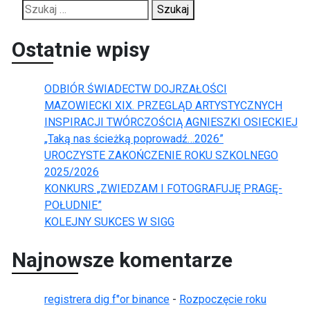
Szukaj:
Ostatnie wpisy
ODBIÓR ŚWIADECTW DOJRZAŁOŚCI
MAZOWIECKI XIX. PRZEGLĄD ARTYSTYCZNYCH
INSPIRACJI TWÓRCZOŚCIĄ AGNIESZKI OSIECKIEJ
„Taką nas ścieżką poprowadź…2026”
UROCZYSTE ZAKOŃCZENIE ROKU SZKOLNEGO
2025/2026
KONKURS „ZWIEDZAM I FOTOGRAFUJĘ PRAGĘ-
POŁUDNIE”
KOLEJNY SUKCES W SIGG
Najnowsze komentarze
registrera dig f"or binance
-
Rozpoczęcie roku