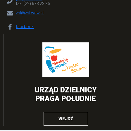
fax: (22) 673 23 36
zsl@zsl.waw.pl
facebook
URZĄD DZIELNICY
PRAGA POŁUDNIE
WEJDŹ