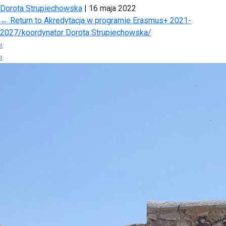
Dorota Strupiechowska
|
16 maja 2022
←
Return to Akredytacja w programie Erasmus+ 2021-
2027/koordynator Dorota Strupiechowska/
‹
›