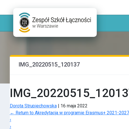
IMG_20220515_120137
IMG_20220515_12013
Dorota Strupiechowska
|
16 maja 2022
←
Return to Akredytacja w programie Erasmus+ 2021-2027
‹
›