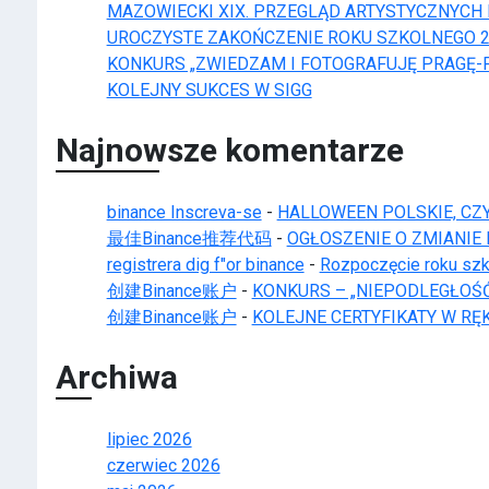
MAZOWIECKI XIX. PRZEGLĄD ARTYSTYCZNYCH IN
UROCZYSTE ZAKOŃCZENIE ROKU SZKOLNEGO 2
KONKURS „ZWIEDZAM I FOTOGRAFUJĘ PRAGĘ-
KOLEJNY SUKCES W SIGG
Najnowsze komentarze
binance Inscreva-se
-
HALLOWEEN POLSKIE, CZY
最佳Binance推荐代码
-
OGŁOSZENIE O ZMIANI
registrera dig f"or binance
-
Rozpoczęcie roku sz
创建Binance账户
-
KONKURS – „NIEPODLEGŁOŚĆ 
创建Binance账户
-
KOLEJNE CERTYFIKATY W R
Archiwa
lipiec 2026
czerwiec 2026