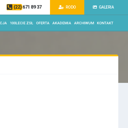
(22) 671 89 37
RODO
GALERIA
ACJA
100LECIE ZSŁ
OFERTA
AKADEMIA
ARCHIWUM
KONTAKT