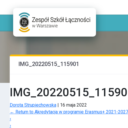
IMG_20220515_115901
IMG_20220515_11590
Dorota Strupiechowska
|
16 maja 2022
←
Return to Akredytacja w programie Erasmus+ 2021-2027
‹
›