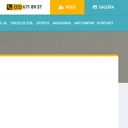
(22) 671 89 37
RODO
GALERIA
ACJA
100LECIE ZSŁ
OFERTA
AKADEMIA
ARCHIWUM
KONTAKT