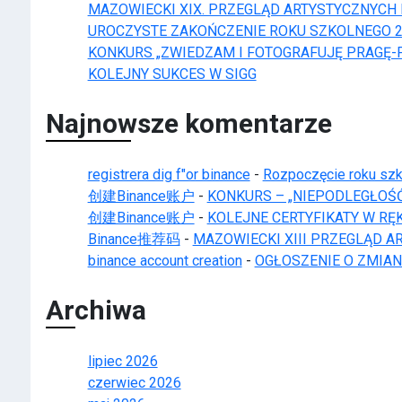
MAZOWIECKI XIX. PRZEGLĄD ARTYSTYCZNYCH IN
UROCZYSTE ZAKOŃCZENIE ROKU SZKOLNEGO 2
KONKURS „ZWIEDZAM I FOTOGRAFUJĘ PRAGĘ-
KOLEJNY SUKCES W SIGG
Najnowsze komentarze
registrera dig f"or binance
-
Rozpoczęcie roku sz
创建Binance账户
-
KONKURS – „NIEPODLEGŁOŚĆ 
创建Binance账户
-
KOLEJNE CERTYFIKATY W R
Binance推荐码
-
MAZOWIECKI XIII PRZEGLĄD AR
binance account creation
-
OGŁOSZENIE O ZMIA
Archiwa
lipiec 2026
czerwiec 2026