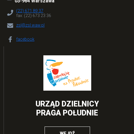
03-964 Warszawa
(22) 671 89 37
fax: (22) 673 23 36
zsl@zsl.waw.pl
facebook
URZĄD DZIELNICY
PRAGA POŁUDNIE
WEJDŹ