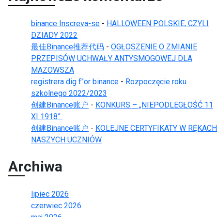
binance Inscreva-se
-
HALLOWEEN POLSKIE, CZYLI
DZIADY 2022
最佳Binance推荐代码
-
OGŁOSZENIE O ZMIANIE
PRZEPISÓW UCHWAŁY ANTYSMOGOWEJ DLA
MAZOWSZA
registrera dig f"or binance
-
Rozpoczęcie roku
szkolnego 2022/2023
创建Binance账户
-
KONKURS – „NIEPODLEGŁOŚĆ 11
XI 1918”
创建Binance账户
-
KOLEJNE CERTYFIKATY W RĘKACH
NASZYCH UCZNIÓW
Archiwa
lipiec 2026
czerwiec 2026