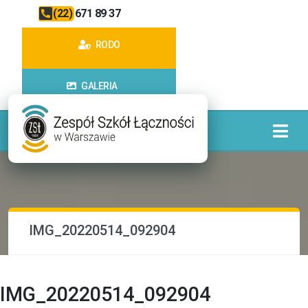
(22) 671 89 37
RODO
GALERIA
IMG_20220514_092904
IMG_20220514_092904