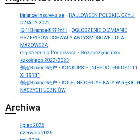
binance Inscreva-se
-
HALLOWEEN POLSKIE, CZYLI
DZIADY 2022
最佳Binance推荐代码
-
OGŁOSZENIE O ZMIANIE
PRZEPISÓW UCHWAŁY ANTYSMOGOWEJ DLA
MAZOWSZA
registrera dig f"or binance
-
Rozpoczęcie roku
szkolnego 2022/2023
创建Binance账户
-
KONKURS – „NIEPODLEGŁOŚĆ 11
XI 1918”
创建Binance账户
-
KOLEJNE CERTYFIKATY W RĘKACH
NASZYCH UCZNIÓW
Archiwa
lipiec 2026
czerwiec 2026