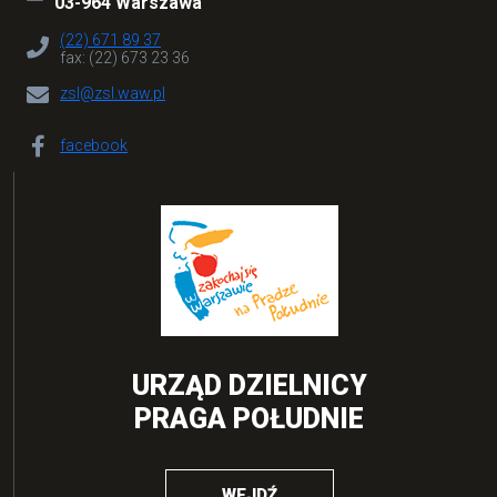
03-964 Warszawa
(22) 671 89 37
fax: (22) 673 23 36
zsl@zsl.waw.pl
facebook
URZĄD DZIELNICY
PRAGA POŁUDNIE
WEJDŹ