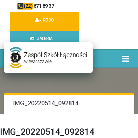
(22) 671 89 37
RODO
GALERIA
IMG_20220514_092814
IMG_20220514_092814