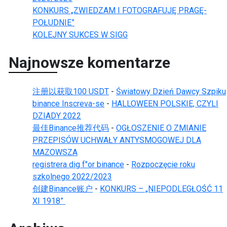
KONKURS „ZWIEDZAM I FOTOGRAFUJĘ PRAGĘ-
POŁUDNIE”
KOLEJNY SUKCES W SIGG
Najnowsze komentarze
注册以获取100 USDT
-
Światowy Dzień Dawcy Szpiku
binance Inscreva-se
-
HALLOWEEN POLSKIE, CZYLI
DZIADY 2022
最佳Binance推荐代码
-
OGŁOSZENIE O ZMIANIE
PRZEPISÓW UCHWAŁY ANTYSMOGOWEJ DLA
MAZOWSZA
registrera dig f"or binance
-
Rozpoczęcie roku
szkolnego 2022/2023
创建Binance账户
-
KONKURS – „NIEPODLEGŁOŚĆ 11
XI 1918”