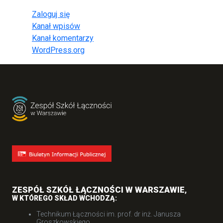
Zaloguj się
Kanał wpisów
Kanał komentarzy
WordPress.org
ZESPÓŁ SZKÓŁ ŁĄCZNOŚCI W WARSZAWIE
,
W KTÓREGO SKŁAD WCHODZĄ:
Technikum Łączności im. prof. dr inż. Janusza
Groszkowskiego