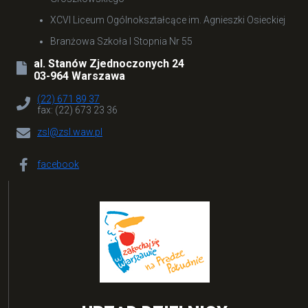
XCVI Liceum Ogólnokształcące im. Agnieszki Osieckiej
Branżowa Szkoła I Stopnia Nr 55
al. Stanów Zjednoczonych 24
03-964 Warszawa
(22) 671 89 37
fax: (22) 673 23 36
zsl@zsl.waw.pl
facebook