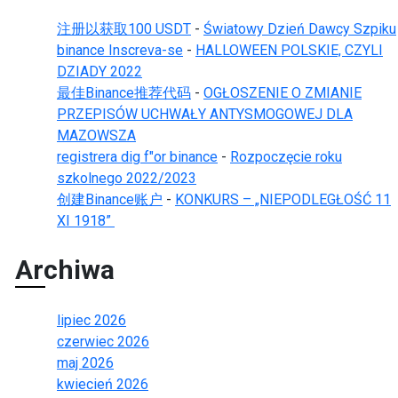
注册以获取100 USDT
-
Światowy Dzień Dawcy Szpiku
binance Inscreva-se
-
HALLOWEEN POLSKIE, CZYLI
DZIADY 2022
最佳Binance推荐代码
-
OGŁOSZENIE O ZMIANIE
PRZEPISÓW UCHWAŁY ANTYSMOGOWEJ DLA
MAZOWSZA
registrera dig f"or binance
-
Rozpoczęcie roku
szkolnego 2022/2023
创建Binance账户
-
KONKURS – „NIEPODLEGŁOŚĆ 11
XI 1918”
Archiwa
lipiec 2026
czerwiec 2026
maj 2026
kwiecień 2026