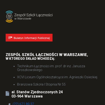
ZESPÓŁ SZKÓŁ ŁĄCZNOŚCI W WARSZAWIE
,
W KTÓREGO SKŁAD WCHODZĄ:
Technikum Łączności im. prof. dr inż. Janusza
Groszkowskiego
XCVI Liceum Ogólnokształcące im. Agnieszki Osieckiej
Branżowa Szkoła I Stopnia Nr 55
al. Stanów Zjednoczonych 24
03-964 Warszawa
(22) 671 89 37