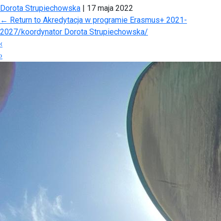
Dorota Strupiechowska
|
17 maja 2022
←
Return to Akredytacja w programie Erasmus+ 2021-
2027/koordynator Dorota Strupiechowska/
‹
›