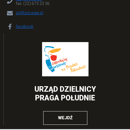
fax: (22) 673 23 36
zsl@zsl.waw.pl
facebook
URZĄD DZIELNICY
PRAGA POŁUDNIE
WEJDŹ