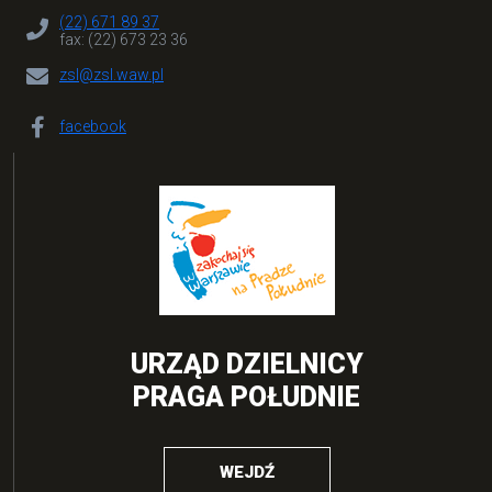
(22) 671 89 37
fax: (22) 673 23 36
zsl@zsl.waw.pl
facebook
URZĄD DZIELNICY
PRAGA POŁUDNIE
WEJDŹ