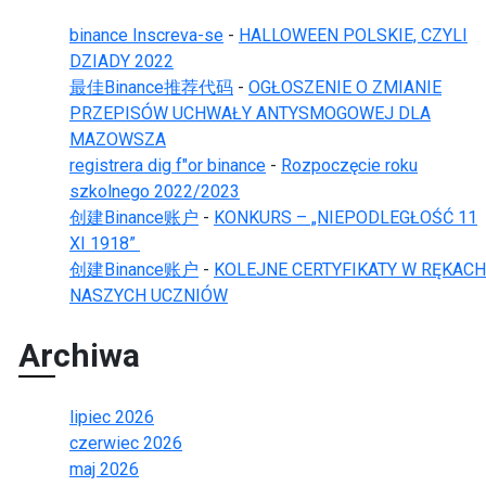
binance Inscreva-se
-
HALLOWEEN POLSKIE, CZYLI
DZIADY 2022
最佳Binance推荐代码
-
OGŁOSZENIE O ZMIANIE
PRZEPISÓW UCHWAŁY ANTYSMOGOWEJ DLA
MAZOWSZA
registrera dig f"or binance
-
Rozpoczęcie roku
szkolnego 2022/2023
创建Binance账户
-
KONKURS – „NIEPODLEGŁOŚĆ 11
XI 1918”
创建Binance账户
-
KOLEJNE CERTYFIKATY W RĘKACH
NASZYCH UCZNIÓW
Archiwa
lipiec 2026
czerwiec 2026
maj 2026