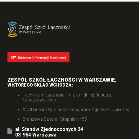
ZESPÓŁ SZKÓŁ ŁĄCZNOŚCI W WARSZAWIE
,
W KTÓREGO SKŁAD WCHODZĄ:
Technikum Łączności im. prof. dr inż. Janusza
Groszkowskiego
XCVI Liceum Ogólnokształcące im. Agnieszki Osieckiej
Branżowa Szkoła I Stopnia Nr 55
al. Stanów Zjednoczonych 24
03-964 Warszawa