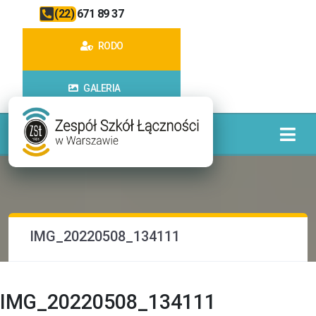
(22) 671 89 37
RODO
GALERIA
IMG_20220508_134111
IMG_20220508_134111