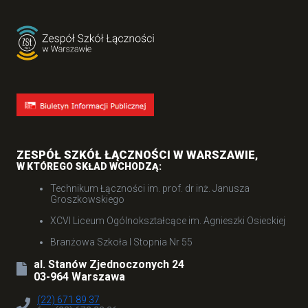
ZESPÓŁ SZKÓŁ ŁĄCZNOŚCI W WARSZAWIE
,
W KTÓREGO SKŁAD WCHODZĄ:
Technikum Łączności im. prof. dr inż. Janusza
Groszkowskiego
XCVI Liceum Ogólnokształcące im. Agnieszki Osieckiej
Branżowa Szkoła I Stopnia Nr 55
al. Stanów Zjednoczonych 24
03-964 Warszawa
(22) 671 89 37