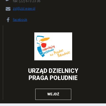
fax: (22) 673 23 36
zsl@zsl.waw.pl
facebook
URZĄD DZIELNICY
PRAGA POŁUDNIE
WEJDŹ