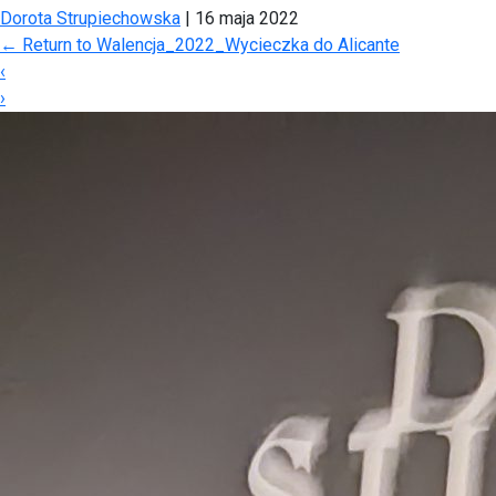
Dorota Strupiechowska
|
16 maja 2022
←
Return to Walencja_2022_Wycieczka do Alicante
‹
›