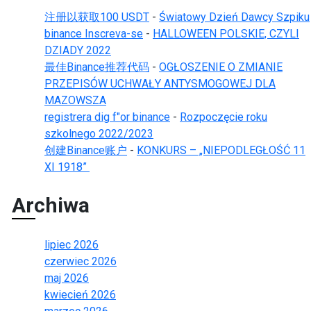
注册以获取100 USDT
-
Światowy Dzień Dawcy Szpiku
binance Inscreva-se
-
HALLOWEEN POLSKIE, CZYLI
DZIADY 2022
最佳Binance推荐代码
-
OGŁOSZENIE O ZMIANIE
PRZEPISÓW UCHWAŁY ANTYSMOGOWEJ DLA
MAZOWSZA
registrera dig f"or binance
-
Rozpoczęcie roku
szkolnego 2022/2023
创建Binance账户
-
KONKURS – „NIEPODLEGŁOŚĆ 11
XI 1918”
Archiwa
lipiec 2026
czerwiec 2026
maj 2026
kwiecień 2026