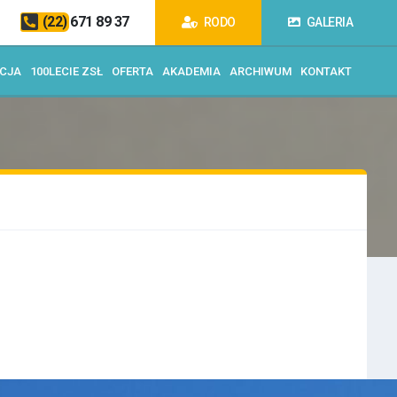
(22) 671 89 37
RODO
GALERIA
ACJA
100LECIE ZSŁ
OFERTA
AKADEMIA
ARCHIWUM
KONTAKT