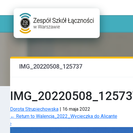
IMG_20220508_125737
IMG_20220508_12573
Dorota Strupiechowska
|
16 maja 2022
←
Return to Walencja_2022_Wycieczka do Alicante
›