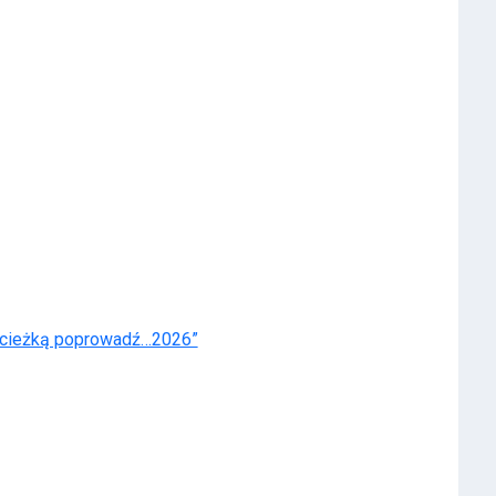
cieżką poprowadź…2026”