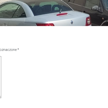
 oznaczone
*