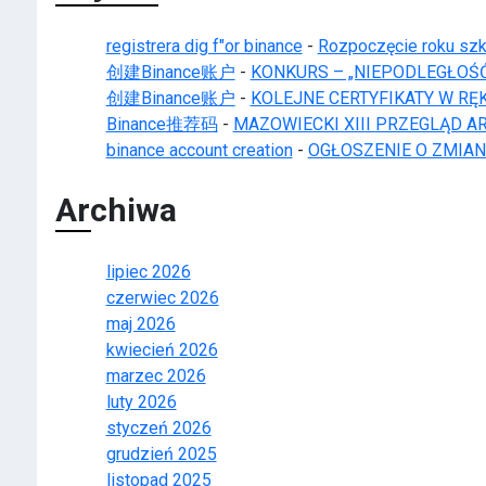
registrera dig f"or binance
-
Rozpoczęcie roku sz
创建Binance账户
-
KONKURS – „NIEPODLEGŁOŚĆ 
创建Binance账户
-
KOLEJNE CERTYFIKATY W R
Binance推荐码
-
MAZOWIECKI XIII PRZEGLĄD AR
binance account creation
-
OGŁOSZENIE O ZMIA
Archiwa
lipiec 2026
czerwiec 2026
maj 2026
kwiecień 2026
marzec 2026
luty 2026
styczeń 2026
grudzień 2025
listopad 2025