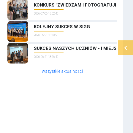
KONKURS "ZWIEDZAM I FOTOGRAFUJĘ PRAGĘ
2026-07-06 15:02:46
KOLEJNY SUKCES W SIGG
2026-06-21 18:19:50
SUKCES NASZYCH UCZNIÓW - I MIEJSCE W 
2026-06-21 18:16:40
wszystkie aktualności