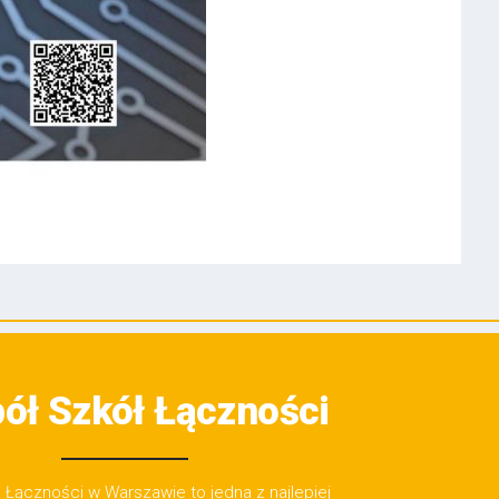
ół Szkół Łączności
Łączności w Warszawie to jedna z najlepiej