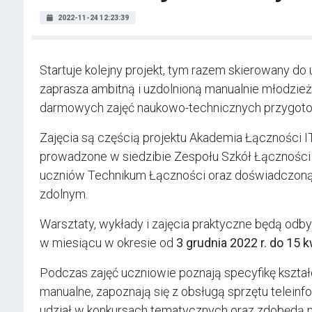
2022-11-24 12:23:39
Startuje kolejny projekt, tym razem skierowany d
zaprasza ambitną i uzdolnioną manualnie młodzie
darmowych zajęć naukowo-technicznych przygoto
Zajęcia są częścią projektu Akademia Łączności 
prowadzone w siedzibie Zespołu Szkół Łączności
uczniów Technikum Łączności oraz doświadczoną 
zdolnym.
Warsztaty, wykłady i zajęcia praktyczne będą odby
w miesiącu w okresie od
3 grudnia 2022 r. do 15 k
Podczas zajęć uczniowie poznają specyfikę kszta
manualne, zapoznają się z obsługą sprzętu tele
udział w konkursach tematycznych oraz zdobędą 