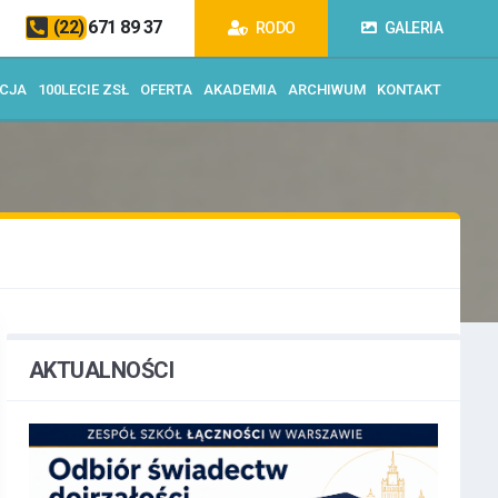
(22) 671 89 37
RODO
GALERIA
ACJA
100LECIE ZSŁ
OFERTA
AKADEMIA
ARCHIWUM
KONTAKT
AKTUALNOŚCI