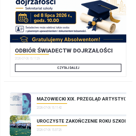
ODBIÓR ŚWIADECTW DOJRZAŁOŚCI
2026-07-06 15:11:29
CZYTAJ DALEJ
MAZOWIECKI XIX. PRZEGLĄD ARTYSTYCZNYC
2026-07-06 15:11:42
UROCZYSTE ZAKOŃCZENIE ROKU SZKOLNEG
2026-07-06 15:37:26