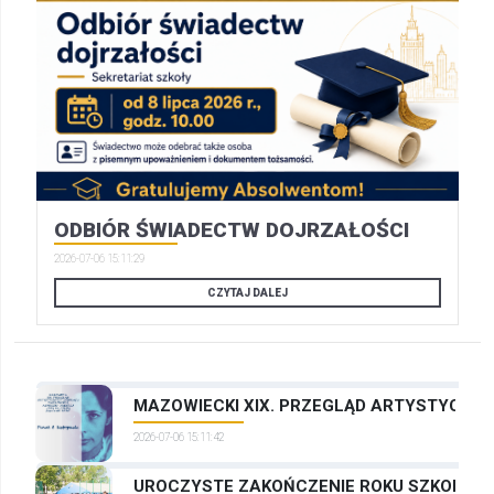
ODBIÓR ŚWIADECTW DOJRZAŁOŚCI
2026-07-06 15:11:29
CZYTAJ DALEJ
MAZOWIECKI XIX. PRZEGLĄD ARTYSTYCZNYC
2026-07-06 15:11:42
UROCZYSTE ZAKOŃCZENIE ROKU SZKOLNEG