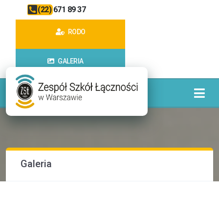
(22) 671 89 37
RODO
GALERIA
Galeria