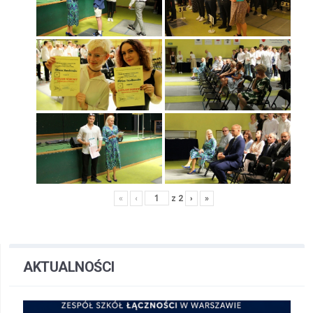
«
‹
z
2
›
»
AKTUALNOŚCI