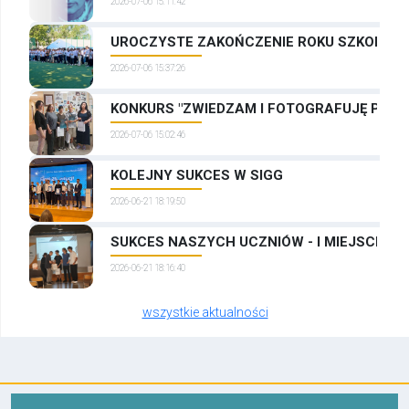
2026-07-06 15:11:42
UROCZYSTE ZAKOŃCZENIE ROKU SZKOLNEG
2026-07-06 15:37:26
KONKURS "ZWIEDZAM I FOTOGRAFUJĘ PRAG
2026-07-06 15:02:46
KOLEJNY SUKCES W SIGG
2026-06-21 18:19:50
SUKCES NASZYCH UCZNIÓW - I MIEJSCE W
2026-06-21 18:16:40
wszystkie aktualności