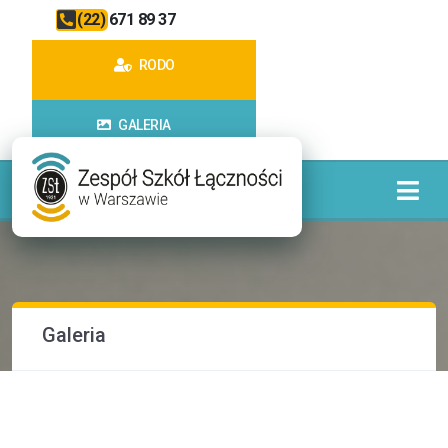
(22) 671 89 37
RODO
GALERIA
Galeria