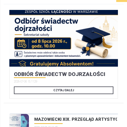
ODBIÓR ŚWIADECTW DOJRZAŁOŚCI
2026-07-06 15:11:29
CZYTAJ DALEJ
MAZOWIECKI XIX. PRZEGLĄD ARTYSTYCZNYC