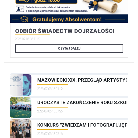
ODBIÓR ŚWIADECTW DOJRZAŁOŚCI
2026-07-06 15:11:29
CZYTAJ DALEJ
MAZOWIECKI XIX. PRZEGLĄD ARTYSTYCZNYC
2026-07-06 15:11:42
UROCZYSTE ZAKOŃCZENIE ROKU SZKOLNEG
2026-07-06 15:37:26
KONKURS "ZWIEDZAM I FOTOGRAFUJĘ PRAG
2026-07-06 15:02:46