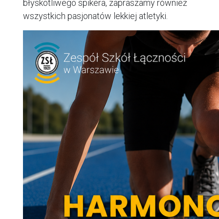
błyskotliwego spikera, zapraszamy również
wszystkich pasjonatów lekkiej atletyki.