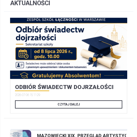
AKTUALNOŚCI
ODBIÓR ŚWIADECTW DOJRZAŁOŚCI
2026-07-06 15:11:29
CZYTAJ DALEJ
MAZOWIECKI XIX. PRZEGLĄD ARTYSTYCZNYC