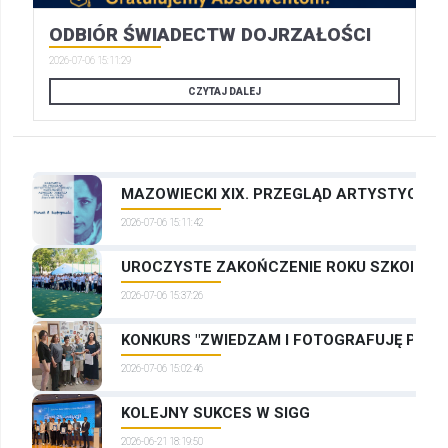
ODBIÓR ŚWIADECTW DOJRZAŁOŚCI
2026-07-06 15:11:29
CZYTAJ DALEJ
MAZOWIECKI XIX. PRZEGLĄD ARTYSTYCZNYC
2026-07-06 15:11:42
UROCZYSTE ZAKOŃCZENIE ROKU SZKOLNEG
2026-07-06 15:37:26
KONKURS "ZWIEDZAM I FOTOGRAFUJĘ PRAG
2026-07-06 15:02:46
KOLEJNY SUKCES W SIGG
2026-06-21 18:19:50