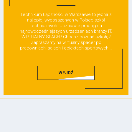
Technikum Łączności w Warszawie to jedna z
najlepiej wyposażonych w Polsce szkół
technicznych. Uczniowie pracują na
najnowocześniejszych urządzeniach branży IT.
WIRTUALNY SPACER Chcesz poznać szkołę?
Zapraszamy na wirtualny spacer po
pracowniach, salach i obiektach sportowych...
WEJDŹ