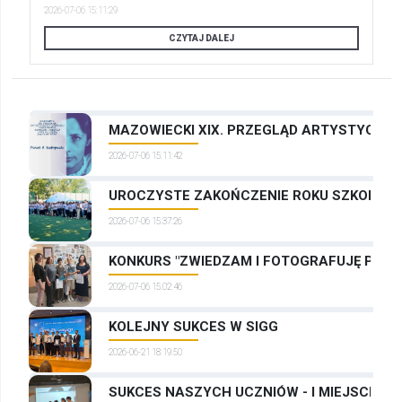
2026-07-06 15:11:29
CZYTAJ DALEJ
MAZOWIECKI XIX. PRZEGLĄD ARTYSTYCZNYC
2026-07-06 15:11:42
UROCZYSTE ZAKOŃCZENIE ROKU SZKOLNEG
2026-07-06 15:37:26
KONKURS "ZWIEDZAM I FOTOGRAFUJĘ PRAG
2026-07-06 15:02:46
KOLEJNY SUKCES W SIGG
2026-06-21 18:19:50
SUKCES NASZYCH UCZNIÓW - I MIEJSCE W