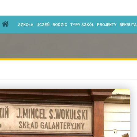
SZKOŁA
UCZEŃ
RODZIC
TYPY SZKÓŁ
PROJEKTY
REKRUT