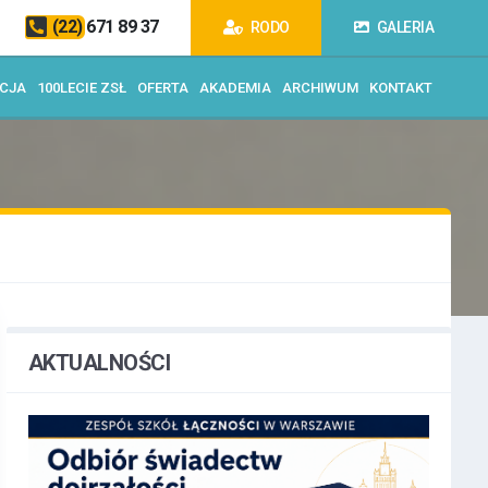
(22) 671 89 37
RODO
GALERIA
ACJA
100LECIE ZSŁ
OFERTA
AKADEMIA
ARCHIWUM
KONTAKT
AKTUALNOŚCI