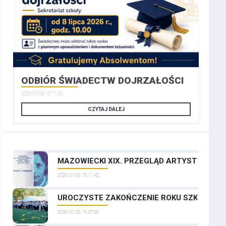
ODBIÓR ŚWIADECTW DOJRZAŁOŚCI
2026-07-06 15:11:29
CZYTAJ DALEJ
MAZOWIECKI XIX. PRZEGLĄD ARTYSTYCZNYCH
2026-07-06 15:11:42
UROCZYSTE ZAKOŃCZENIE ROKU SZKOLNEGO
2026-07-06 15:37:26