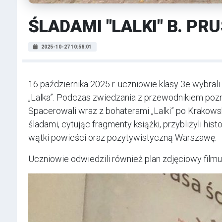
ŚLADAMI "LALKI" B. PR
2025-10-27 10:58:01
16 października 2025 r. uczniowie klasy 3e wybrali
„Lalka”. Podczas zwiedzania z przewodnikiem po
Spacerowali wraz z bohaterami „Lalki” po Krakowsk
śladami, cytując fragmenty książki, przybliżyli his
wątki powieści oraz pozytywistyczną Warszawę.
Uczniowie odwiedzili również plan zdjęciowy filmu 