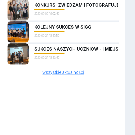
KONKURS "ZWIEDZAM I FOTOGRAFUJĘ PRAGĘ
2026-07-06 15:02:46
KOLEJNY SUKCES W SIGG
2026-06-21 18:19:50
SUKCES NASZYCH UCZNIÓW - I MIEJSCE W 
2026-06-21 18:16:40
wszystkie aktualności