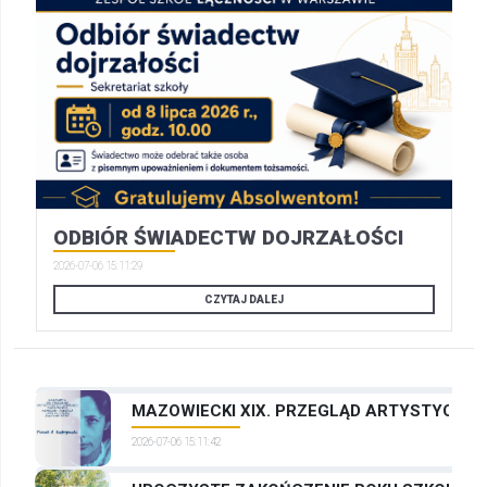
ODBIÓR ŚWIADECTW DOJRZAŁOŚCI
2026-07-06 15:11:29
CZYTAJ DALEJ
MAZOWIECKI XIX. PRZEGLĄD ARTYSTYCZNYC
2026-07-06 15:11:42