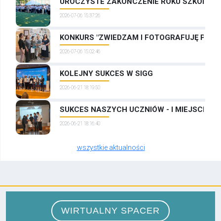
UROCZYSTE ZAKOŃCZENIE ROKU SZKOLNEG
2026-07-06 15:37:26
KONKURS "ZWIEDZAM I FOTOGRAFUJĘ PRAG
2026-07-06 15:02:46
KOLEJNY SUKCES W SIGG
2026-06-21 18:19:50
SUKCES NASZYCH UCZNIÓW - I MIEJSCE W
2026-06-21 18:16:40
wszystkie aktualności