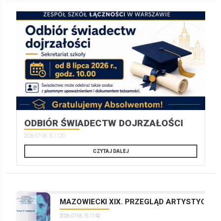
ODBIÓR ŚWIADECTW DOJRZAŁOŚCI
2026-07-06 15:11:29
CZYTAJ DALEJ
MAZOWIECKI XIX. PRZEGLĄD ARTYSTYCZNYC
2026-07-06 15:11:42