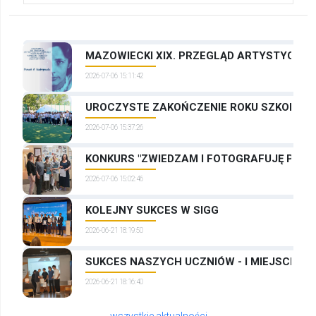
MAZOWIECKI XIX. PRZEGLĄD ARTYSTYCZNYC
2026-07-06 15:11:42
UROCZYSTE ZAKOŃCZENIE ROKU SZKOLNEG
2026-07-06 15:37:26
KONKURS "ZWIEDZAM I FOTOGRAFUJĘ PRAG
2026-07-06 15:02:46
KOLEJNY SUKCES W SIGG
2026-06-21 18:19:50
SUKCES NASZYCH UCZNIÓW - I MIEJSCE W
2026-06-21 18:16:40