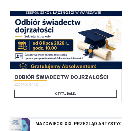
ODBIÓR ŚWIADECTW DOJRZAŁOŚCI
2026-07-06 15:11:29
CZYTAJ DALEJ
MAZOWIECKI XIX. PRZEGLĄD ARTYSTYCZNYC