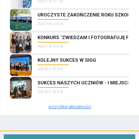
2026-07-06 15:11:42
UROCZYSTE ZAKOŃCZENIE ROKU SZKOLNEG
2026-07-06 15:37:26
KONKURS "ZWIEDZAM I FOTOGRAFUJĘ PRAG
2026-07-06 15:02:46
KOLEJNY SUKCES W SIGG
2026-06-21 18:19:50
SUKCES NASZYCH UCZNIÓW - I MIEJSCE W
2026-06-21 18:16:40
wszystkie aktualności