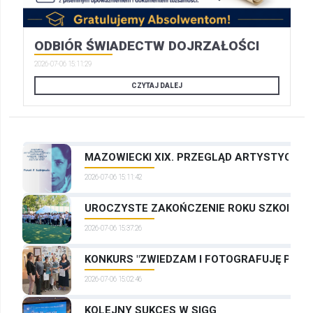
ODBIÓR ŚWIADECTW DOJRZAŁOŚCI
2026-07-06 15:11:29
CZYTAJ DALEJ
MAZOWIECKI XIX. PRZEGLĄD ARTYSTYCZNYC
2026-07-06 15:11:42
UROCZYSTE ZAKOŃCZENIE ROKU SZKOLNEG
2026-07-06 15:37:26
KONKURS "ZWIEDZAM I FOTOGRAFUJĘ PRAG
2026-07-06 15:02:46
KOLEJNY SUKCES W SIGG