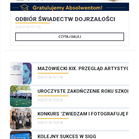
ODBIÓR ŚWIADECTW DOJRZAŁOŚCI
2026-07-06 15:11:29
CZYTAJ DALEJ
MAZOWIECKI XIX. PRZEGLĄD ARTYSTYCZNYC
2026-07-06 15:11:42
UROCZYSTE ZAKOŃCZENIE ROKU SZKOLNEG
2026-07-06 15:37:26
KONKURS "ZWIEDZAM I FOTOGRAFUJĘ PRAG
2026-07-06 15:02:46
KOLEJNY SUKCES W SIGG