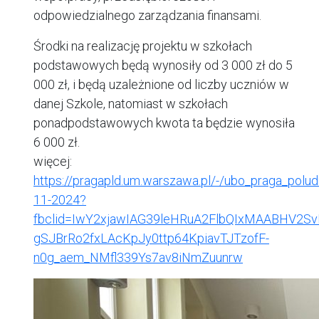
odpowiedzialnego zarządzania finansami.
Środki na realizację projektu w szkołach
podstawowych będą wynosiły od 3 000 zł do 5
000 zł, i będą uzależnione od liczby uczniów w
danej Szkole, natomiast w szkołach
ponadpodstawowych kwota ta będzie wynosiła
6 000 zł.
więcej:
https://pragapld.um.warszawa.pl/-/ubo_praga_polud
11-2024?
fbclid=IwY2xjawIAG39leHRuA2FlbQIxMAABHV2S
gSJBrRo2fxLAcKpJy0ttp64KpiavTJTzofF-
n0g_aem_NMfl339Ys7av8iNmZuunrw