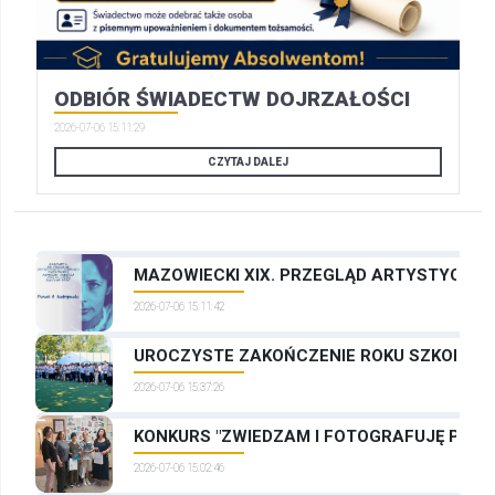
ODBIÓR ŚWIADECTW DOJRZAŁOŚCI
2026-07-06 15:11:29
CZYTAJ DALEJ
MAZOWIECKI XIX. PRZEGLĄD ARTYSTYCZNYC
2026-07-06 15:11:42
UROCZYSTE ZAKOŃCZENIE ROKU SZKOLNEG
2026-07-06 15:37:26
KONKURS "ZWIEDZAM I FOTOGRAFUJĘ PRAG
2026-07-06 15:02:46