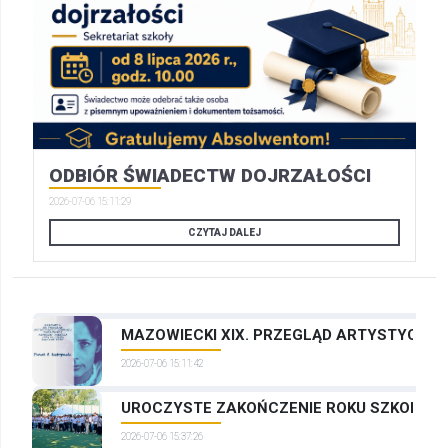
ODBIÓR ŚWIADECTW DOJRZAŁOŚCI
2026-07-06 15:11:29
CZYTAJ DALEJ
MAZOWIECKI XIX. PRZEGLĄD ARTYSTYCZNYC
2026-07-06 15:11:42
UROCZYSTE ZAKOŃCZENIE ROKU SZKOLNEG
2026-07-06 15:37:26